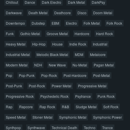
Chillout
Dance
Dark Electro
Dark Metal
DarkPsy
Darkwave
Death Metal
Deathcore
Disco
Doom Metal
Главная
Поиск по сайту
Карта сайта
Downtempo
Dubstep
EBM
Electro
Folk Metal
Folk Rock
Правообладателям
Funk
Gothic Metal
Groove Metal
Hardcore
Hard Rock
Авторская песня
Альтернатива
Блюз
Электроника
Heavy Metal
Hip-Hop
House
Indie Rock
Industrial
Джаз
Метал
Поп
Рэп
Рок
Шансон
Industrial Metal
Melodic Black Metal
MDM
Metalcore
© 2026 AggroMusic.ORG
Modern Metal
Весь материал выложен для ознакомления, после
NDH
New Wave
Nu-Metal
Pagan Metal
прослушивания аудио рекомендуем приобрести
Pop
Pop-Punk
лицензионную копию.
Pop-Rock
Post-Hardcore
Post-Metal
Post-Punk
Post-Rock
Power Metal
Progressive Metal
Progressive Rock
Psychedelic Rock
Psytrance
Punk Rock
Rap
Rapcore
Rap Rock
R&B
Sludge Metal
Soft Rock
Speed Metal
Stoner Metal
Symphonic Metal
Symphonic Power
Synthpop
Synthwave
Technical Death
Techno
Trance