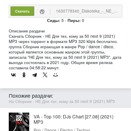
1630778340_Diskoteka_-_NE_Dlja_teh_komu_za_50_next_9.torrent
Скачать
Сиды:
5 -
Пиры:
0
Описание раздачи
Скачать Сборник - НЕ Для тех, кому за 50 next 9 (2021)
MP3 через торрент в формате MP3 320 kbps бесплатно.
группа Сборник играющая в жанре Pop / dance / disco,
который является основным жанром этой группы,
записала "НЕ Для тех, кому за 50 next 9 (2021) MP3", дата
выхода состоялась в 2021 году. Общее время релиза
составила 04:58:22 минут.
Похожие раздачи:
На Сборник - НЕ Для тех, кому за 50 next 9 (2021) MP3
VA - Top 100: DJs Chart [27.08] (2021)
MP3
Pop / Dance / Electro / Techno