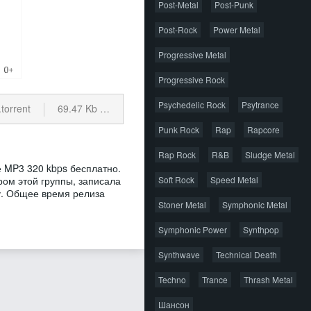
Post-Metal
Post-Punk
Post-Rock
Power Metal
Progressive Metal
Progressive Rock
Psychedelic Rock
Psytrance
torrent
69.47 Kb
cкачиваний: 52
Punk Rock
Rap
Rapcore
Rap Rock
R&B
Sludge Metal
те MP3 320 kbps бесплатно.
ом этой группы, записала
Soft Rock
Speed Metal
ду. Общее время релиза
Stoner Metal
Symphonic Metal
Symphonic Power
Synthpop
Synthwave
Technical Death
Techno
Trance
Thrash Metal
Шансон