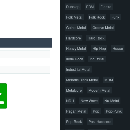
Dubstep
EBM
Electro
Folk Metal
Folk Rock
Funk
Gothic Metal
Groove Metal
Hardcore
Hard Rock
Heavy Metal
Hip-Hop
House
Indie Rock
Industrial
Industrial Metal
Melodic Black Metal
MDM
Metalcore
Modern Metal
NDH
New Wave
Nu-Metal
Pagan Metal
Pop
Pop-Punk
Pop-Rock
Post-Hardcore