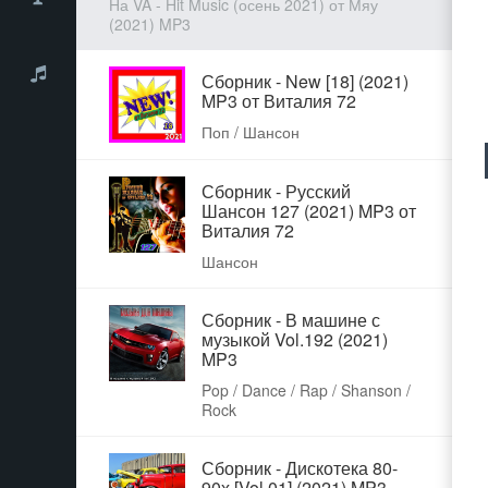
На VA - Hit Music (осень 2021) от Мяу
(2021) MP3
Сборник - New [18] (2021)
MP3 от Виталия 72
Поп / Шансон
Сборник - Русский
Шансон 127 (2021) MP3 от
Виталия 72
Шансон
Сборник - В машине с
музыкой Vol.192 (2021)
MP3
Pop / Dance / Rap / Shanson /
Rock
Сборник - Дискотека 80-
90х [Vol.01] (2021) MP3