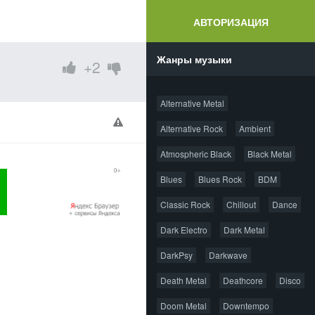
АВТОРИЗАЦИЯ
Жанры музыки
+2
Alternative Metal
Alternative Rock
Ambient
Atmospheric Black
Black Metal
Blues
Blues Rock
BDM
Classic Rock
Chillout
Dance
Dark Electro
Dark Metal
DarkPsy
Darkwave
Death Metal
Deathcore
Disco
Doom Metal
Downtempo