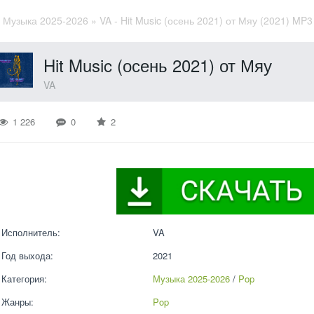
»
Музыка 2025-2026
» VA - Hit Music (осень 2021) от Мяу (2021) MP3
Hit Music (осень 2021) от Мяу
VA
1 226
0
2
Исполнитель:
VA
Год выхода:
2021
Категория:
Музыка 2025-2026
 / 
Pop
Жанры:
Pop