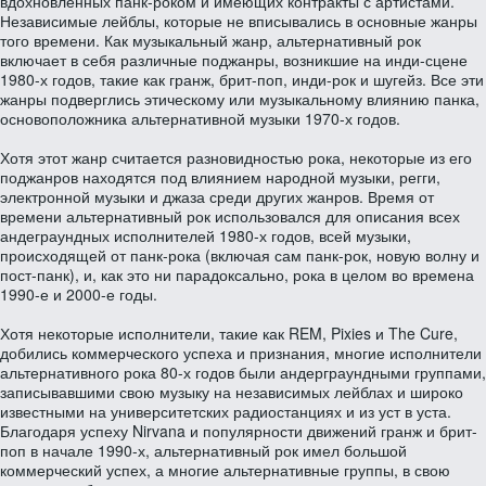
вдохновленных панк-роком и имеющих контракты с артистами.
Независимые лейблы, которые не вписывались в основные жанры
того времени. Как музыкальный жанр, альтернативный рок
включает в себя различные поджанры, возникшие на инди-сцене
1980-х годов, такие как гранж, брит-поп, инди-рок и шугейз. Все эти
жанры подверглись этическому или музыкальному влиянию панка,
основоположника альтернативной музыки 1970-х годов.
Хотя этот жанр считается разновидностью рока, некоторые из его
поджанров находятся под влиянием народной музыки, регги,
электронной музыки и джаза среди других жанров. Время от
времени альтернативный рок использовался для описания всех
андеграундных исполнителей 1980-х годов, всей музыки,
происходящей от панк-рока (включая сам панк-рок, новую волну и
пост-панк), и, как это ни парадоксально, рока в целом во времена
1990-е и 2000-е годы.
Хотя некоторые исполнители, такие как REM, Pixies и The Cure,
добились коммерческого успеха и признания, многие исполнители
альтернативного рока 80-х годов были андерграундными группами,
записывавшими свою музыку на независимых лейблах и широко
известными на университетских радиостанциях и из уст в уста.
Благодаря успеху Nirvana и популярности движений гранж и брит-
поп в начале 1990-х, альтернативный рок имел большой
коммерческий успех, а многие альтернативные группы, в свою