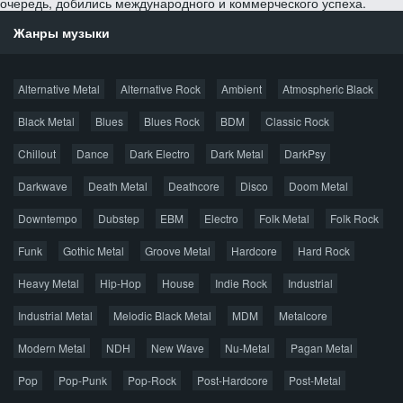
очередь, добились международного и коммерческого успеха.
Жанры музыки
Alternative Metal
Alternative Rock
Ambient
Atmospheric Black
Black Metal
Blues
Blues Rock
BDM
Classic Rock
Chillout
Dance
Dark Electro
Dark Metal
DarkPsy
Darkwave
Death Metal
Deathcore
Disco
Doom Metal
Downtempo
Dubstep
EBM
Electro
Folk Metal
Folk Rock
Funk
Gothic Metal
Groove Metal
Hardcore
Hard Rock
Heavy Metal
Hip-Hop
House
Indie Rock
Industrial
Industrial Metal
Melodic Black Metal
MDM
Metalcore
Modern Metal
NDH
New Wave
Nu-Metal
Pagan Metal
Pop
Pop-Punk
Pop-Rock
Post-Hardcore
Post-Metal