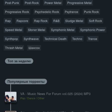
Post-Punk
Post-Rock
Power Metal
Progressive Metal
Progressive Rock
Psychedelic Rock
Psytrance
Punk Rock
Rap
Rapcore
Rap Rock
R&B
Sludge Metal
Soft Rock
Speed Metal
Stoner Metal
Symphonic Metal
Symphonic Power
Synthpop
Synthwave
Technical Death
Techno
Trance
Thrash Metal
Шансон
Топ за неделю
Популярные торренты
VA - Music News For Forum vol.025 (2024) MP3
Pop / Dance / Other