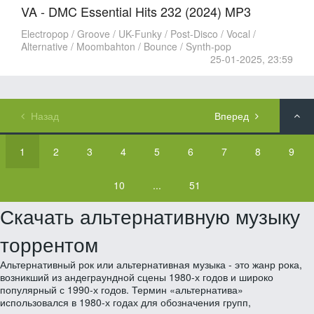
VA - DMC Essential Hits 232 (2024) MP3
Electropop / Groove / UK-Funky / Post-Disco / Vocal /
Alternative / Moombahton / Bounce / Synth-pop
25-01-2025, 23:59
Назад
Вперед
1
2
3
4
5
6
7
8
9
10
...
51
Скачать альтернативную музыку
торрентом
Альтернативный рок или альтернативная музыка - это жанр рока,
возникший из андеграундной сцены 1980-х годов и широко
популярный с 1990-х годов. Термин «альтернатива»
использовался в 1980-х годах для обозначения групп,