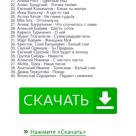
21. Алёна Росс - Цветные сны
22. Алекс Бродский - Логика любви
23. Евгений Коновалов - Какая ты милая
24. Инна Вальтер - А где-то там
25. Аслан Кятов - Не гневи судьбу
26. Mila Stix - Оттолкнула
27. Алмас Багратиони - Что случилось с нами
28. Алексей Бабаев - Шесть соток
29. Кирилл Туриченко - О ней
30. Мурат Тхагалегов - Сумасшедшая ночь
31. Март Бабаян - Женщина Моя
32. Крестов, Соня Белькевич - Белый снег
33. Сергей Одинцов - Ты Придешь
34. Евгений Сурский - Всё будет в ёлочку
35. Группа Сибирь - Невеста
36. Алексей Новиков - С чистого листа
37. Akritis, Slata - Наша песня
38. Анатолий Иванов - Толисман - Белый снег
39. Диана Теркулова - Пожар
40. Вячеслав Сидоренко - Падают снежинки