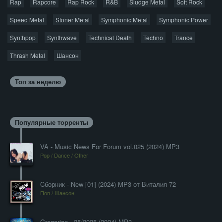
Rap
Rapcore
Rap Rock
R&B
Sludge Metal
Soft Rock
Speed Metal
Stoner Metal
Symphonic Metal
Symphonic Power
Synthpop
Synthwave
Technical Death
Techno
Trance
Thrash Metal
Шансон
Топ за неделю
Популярные торренты
VA - Music News For Forum vol.025 (2024) MP3
Pop / Dance / Other
Cборник - New [01] (2024) MP3 от Виталия 72
Поп / Шансон
Gregorian - 25/2025 (2024) MP3