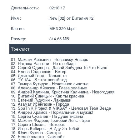
Длительность:
02:18:17
Имя :
New [02] от Виталия 72
Кач-во:
MP3 320 kbps  
Размер:
314.65 MB 
Треклист
01. Максим Аршавин - Ненавижу Январь
02. Наташа Ранголи - Не от обиды
03. Сергей Одинцов - Давай Забудем То Что Было
04. Елена Садовская - Ветер
05. Дмитрий Голд - Только ты
06. ТУ-134 - В этот новый год
07. Тамара Кутидзе - Нечаянное счастье
08. Александр Айвазов - Глаза зелёные
09. Андрей Калинин, Кристина Калинина - Новогодняя
10. Виталий Синицын - Как ты красива
11. Евгений Гудухин - Ландыши
12. Азамат Исенгазин - Города
13. SpuTniK Project & VIKSAY - Целовал Тебя Везде
14. Андрей Храмов - Нормальный я мужик!
15. Сергей Сухачев - На душе тишина
16. Максим Фадеев, Григорий Лепс - Брат
17. Серега Шмель - Ветерок
18. Игорь Кибирев - Я Иду За Тобой
19. Юлия Кукина - Смотри
20. Белое золото - Самолёт