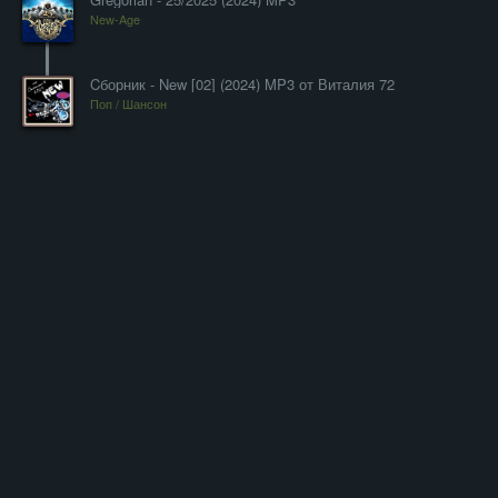
New-Age
Cборник - New [02] (2024) MP3 от Виталия 72
Поп / Шансон