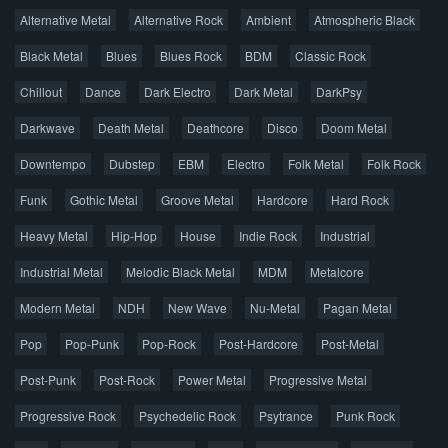
Alternative Metal
Alternative Rock
Ambient
Atmospheric Black
Новые раздачи
Все раздачи
Black Metal
Blues
Blues Rock
BDM
Classic Rock
Популярное за сутки
Chillout
Dance
Dark Electro
Dark Metal
DarkPsy
Darkwave
Death Metal
Deathcore
Disco
Doom Metal
Главная
Поиск по сайту
Карта сайта
Downtempo
Dubstep
EBM
Electro
Folk Metal
Folk Rock
Правообладателям
Funk
Gothic Metal
Groove Metal
Hardcore
Hard Rock
Авторская песня
Альтернатива
Блюз
Электроника
Heavy Metal
Hip-Hop
House
Indie Rock
Industrial
Джаз
Метал
Поп
Рэп
Рок
Шансон
Industrial Metal
Melodic Black Metal
MDM
Metalcore
© 2026 AggroMusic.ORG
Modern Metal
Весь материал выложен для ознакомления, после
NDH
New Wave
Nu-Metal
Pagan Metal
прослушивания аудио рекомендуем приобрести
Pop
Pop-Punk
лицензионную копию.
Pop-Rock
Post-Hardcore
Post-Metal
Post-Punk
Post-Rock
Power Metal
Progressive Metal
Progressive Rock
Psychedelic Rock
Psytrance
Punk Rock