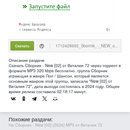
1712428692_Sbornik_-_NEW_ot_Vitalija_72_02__2024.torrent
Скачать
Описание раздачи
Скачать Cборник - New [02] от Виталия 72 через торрент в
формате MP3 320 kbps бесплатно. группа Cборник
играющая в жанре Поп / Шансон, который является
основным жанром этой группы, записала "New [02] от
Виталия 72", дата выхода состоялась в 2024 году. Общее
время релиза составила 02:18:17 минут.
Похожие раздачи:
На Cборник - New [02] (2024) MP3 от Виталия 72