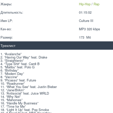
Жанры:
Hip-Hop
 / 
Rap
Длительность:
01:15:02
Имя LP:
Culture III
Кач-во:
MP3 320 kbps  
Размер:
173  Мб
Треклист
1. “Avalanche”
2. “Having Our Way” feat. Drake
3. “Straightenin”
4. “Type Shit” feat. Cardi B
5. “Malibu” feat. Polo G
6. “Birthday”
7. “Modern Day”
8. “Vaccine”
9. “Picasso” feat. Future
10. “Roadrunner”
11. “What You See” feat. Justin Bieber
12. “Jane/Birkin”
13. “Antisocial” feat. Juice WRLD
14. “Why Not”
15. “Mahomes”
16. “Handle My Business”
17. “Time for Me”
18. “Light It Up” feat. Pop Smoke
19. “I Need It” feat. NBA Youngboy