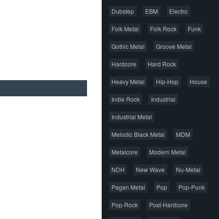
Dubstep
EBM
Electro
Folk Metal
Folk Rock
Funk
Gothic Metal
Groove Metal
Hardcore
Hard Rock
Heavy Metal
Hip-Hop
House
Indie Rock
Industrial
Industrial Metal
Melodic Black Metal
MDM
Metalcore
Modern Metal
NDH
New Wave
Nu-Metal
Pagan Metal
Pop
Pop-Punk
Pop-Rock
Post-Hardcore