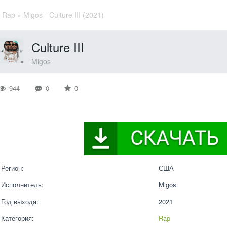
»
Rap
» Migos - Culture III (2021)
Culture III
Migos
944
0
0
Регион:
США
Исполнитель:
Migos
Год выхода:
2021
Категория:
Rap