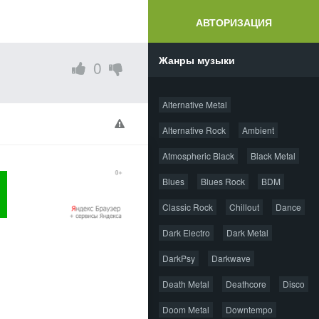
АВТОРИЗАЦИЯ
Жанры музыки
0
Alternative Metal
Alternative Rock
Ambient
Atmospheric Black
Black Metal
Blues
Blues Rock
BDM
Classic Rock
Chillout
Dance
Dark Electro
Dark Metal
DarkPsy
Darkwave
Death Metal
Deathcore
Disco
Doom Metal
Downtempo