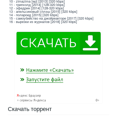
10 - zimazima [ep] [2013] [320 kbps]
11 - трипхолд [2014] [128-320 kbps]
12 - эфедрин [2014] [128-320 kbps]
13 - апельсиновый сплэш [2015] [320 kbps]
14 - полароид [2015] [320 kbps]
15 - самоубийство на джойреакторе [2017] [320 kbps]
16 - вырезки из журналов [2018] [320 kbps]
Скачать
торрент