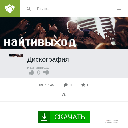
Дискография
найтивыход
0
1 145
0
0