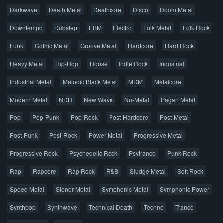
Darkwave
Death Metal
Deathcore
Disco
Doom Metal
Главная
Поиск по сайту
Карта сайта
Downtempo
Dubstep
EBM
Electro
Folk Metal
Folk Rock
Правообладателям
Funk
Gothic Metal
Groove Metal
Hardcore
Hard Rock
Авторская песня
Альтернатива
Блюз
Электроника
Heavy Metal
Hip-Hop
House
Indie Rock
Industrial
Джаз
Метал
Поп
Рэп
Рок
Шансон
Industrial Metal
Melodic Black Metal
MDM
Metalcore
© 2026 AggroMusic.ORG
Modern Metal
Весь материал выложен для ознакомления, после
NDH
New Wave
Nu-Metal
Pagan Metal
прослушивания аудио рекомендуем приобрести
Pop
Pop-Punk
лицензионную копию.
Pop-Rock
Post-Hardcore
Post-Metal
Post-Punk
Post-Rock
Power Metal
Progressive Metal
Progressive Rock
Psychedelic Rock
Psytrance
Punk Rock
Rap
Rapcore
Rap Rock
R&B
Sludge Metal
Soft Rock
Speed Metal
Stoner Metal
Symphonic Metal
Symphonic Power
Synthpop
Synthwave
Technical Death
Techno
Trance