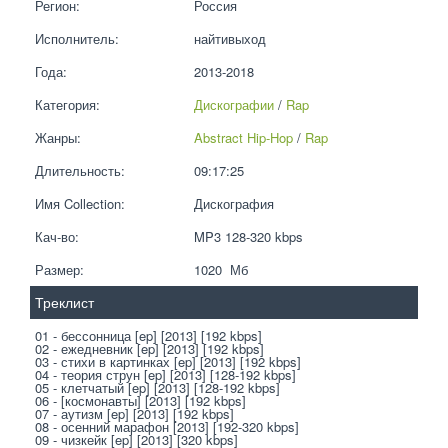
Регион:
Россия
Исполнитель:
найтивыход
Года:
2013-2018
Категория:
Дискографии
 / 
Rap
Жанры:
Abstract Hip-Hop
 / 
Rap
Длительность:
09:17:25
Имя Collection:
Дискография
Кач-во:
MP3 128-320 kbps  
Размер:
1020  Мб
Треклист
01 - бессонница [ep] [2013] [192 kbps]
02 - ежедневник [ep] [2013] [192 kbps]
03 - стихи в картинках [ep] [2013] [192 kbps]
04 - теория струн [ep] [2013] [128-192 kbps]
05 - клетчатый [ep] [2013] [128-192 kbps]
06 - [космонавты] [2013] [192 kbps]
07 - аутизм [ep] [2013] [192 kbps]
08 - осенний марафон [2013] [192-320 kbps]
09 - чизкейк [ep] [2013] [320 kbps]