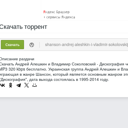
Скачать
торрент
shanson-andrej-aleshkin-i-vladimir-sokolovskij-diskografija-3-al
Скачать
Описание раздачи
Скачать Андрей Алешкин и Владимир Соколовский - Дискография ч
MP3 320 kbps бесплатно. Украинская группа Андрей Алешкин и Вл
играющая в жанре Шансон, который является основным жанром это
"Дискография", дата выхода состоялась в 1995-2014 году.