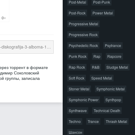
Post-Metal
Post-Punk
Post-Rock
Power Metal
Progressive Metal
Progressive Rock
Psychedelic Rock
Psytrance
boma-1995-2014-mp3-320-kbps.torrent
19.61 
Punk Rock
Rap
Rapcore
ерез торрент в формате
Rap Rock
R&B
Sludge Metal
адимир Соколовский
й группы, записала
Soft Rock
Speed Metal
Stoner Metal
Symphonic Metal
Symphonic Power
Synthpop
Synthwave
Technical Death
Techno
Trance
Thrash Metal
Шансон