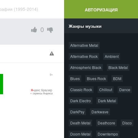
рафия (1995-2014)
АВТОРИЗАЦИЯ
Жанры музыки
0
Alternative Metal
Alternative Rock
Ambient
Atmospheric Black
Black Metal
Blues
Blues Rock
BDM
Classic Rock
Chillout
Dance
Dark Electro
Dark Metal
DarkPsy
Darkwave
Death Metal
Deathcore
Disco
Doom Metal
Downtempo