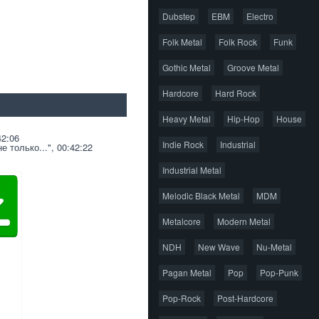
Dubstep
EBM
Electro
Folk Metal
Folk Rock
Funk
Gothic Metal
Groove Metal
Hardcore
Hard Rock
Heavy Metal
Hip-Hop
House
42:06
Indie Rock
Industrial
 только...", 00:42:22
Industrial Metal
Melodic Black Metal
MDM
Metalcore
Modern Metal
NDH
New Wave
Nu-Metal
Pagan Metal
Pop
Pop-Punk
Pop-Rock
Post-Hardcore