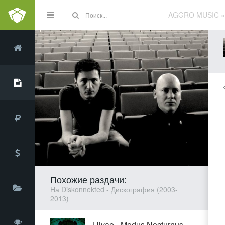
AGGRO MUSIC
Похожие раздачи:
На Diskonnekted - Дискография (2003-
2013)
Ulvae - Modus Nocturnus