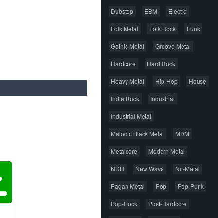
Dubstep
EBM
Electro
Folk Metal
Folk Rock
Funk
Gothic Metal
Groove Metal
Hardcore
Hard Rock
Heavy Metal
Hip-Hop
House
Indie Rock
Industrial
Industrial Metal
Melodic Black Metal
MDM
Metalcore
Modern Metal
NDH
New Wave
Nu-Metal
Pagan Metal
Pop
Pop-Punk
Pop-Rock
Post-Hardcore