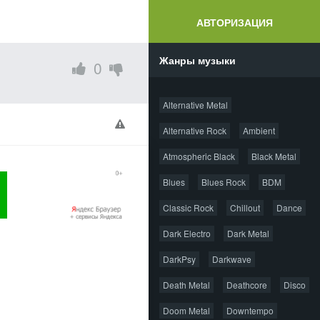
АВТОРИЗАЦИЯ
Жанры музыки
0
Alternative Metal
Alternative Rock
Ambient
Atmospheric Black
Black Metal
Blues
Blues Rock
BDM
Classic Rock
Chillout
Dance
Dark Electro
Dark Metal
DarkPsy
Darkwave
Death Metal
Deathcore
Disco
Doom Metal
Downtempo