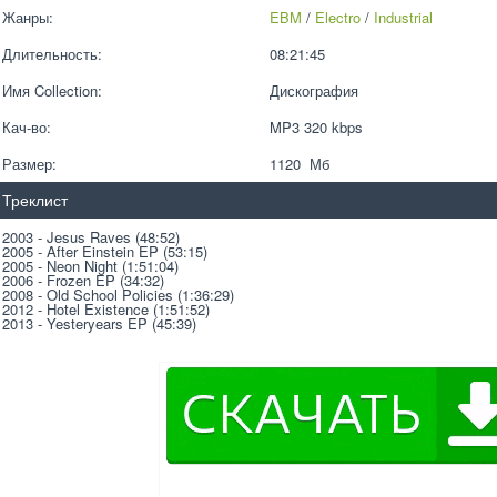
Жанры:
EBM
 / 
Electro
 / 
Industrial
Длительность:
08:21:45
Имя Collection:
Дискография
Кач-во:
MP3 320 kbps  
Размер:
1120  Мб
Треклист
2003 - Jesus Raves (48:52)
2005 - After Einstein EP (53:15)
2005 - Neon Night (1:51:04)
2006 - Frozen EP (34:32)
2008 - Old School Policies (1:36:29)
2012 - Hotel Existence (1:51:52)
2013 - Yesteryears EP (45:39)