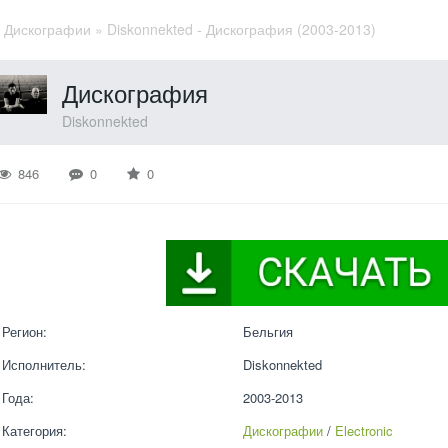
»
Дискографии
» Diskonnekted - Дискография (2003-2013)
Дискография
Diskonnekted
846
0
0
Регион:
Бельгия
Исполнитель:
Diskonnekted
Года:
2003-2013
Категория:
Дискографии
 / 
Electronic