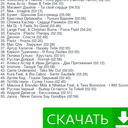
25. Анна Асти - Верю B Tебя (04:10)
26. Магамет Дзыбов  - Ты своё сердце (04:53)
27. Nea - Imagine (03:13)
28. Бумеr - Шальная Бессонница (05:09)
29. Кристина Орбакайте  - Только Вдвоем (03:05)
30. Олежка Каспер - Сердце Ранимое (03:40)
31. Md Dj - It Feels So Good (03:46)
32. Lange Feat. & Christian Burns - Force Field (04:24)
33. Faouzia - Plastic Therapy (02:33)
34. Джоззи - Спасти (02:48)
35. Paniz - Улала (02:20)
36. Max Chis - Закружит (03:28)
37. Артур Халатов - Назову Тебя (02:55)
38. Кирилл Туриченко - Я Хочу Любви (03:55)
39. Полина Гулько - Хрусталь (03:01)
40. Руслан Добрый - Улетай (02:58)
41. Алекса Астер & Иван Детцель - Два Притяжения (03:12)
42. Imstorie - Танцуй Так (03:08)
43. Carrie Underwood - Take Me Out (04:03)
44. Kura Feat. & Bia Caboz - Sentir Saudade (03:25)
45. Артём Кид - Глазки Закрывай (02:40)
46. Те100стерон - Супер Глаза (02:45)
47. Masove & Brendan Mills & Niteblue Feat. & Tess Burrstone - I Will Survi
48. Руслан Черный  - Выбор Остается За Тобой (02:33)
49. Андрей Денисов - Бессонница (02:51)
50. Jaova - Never Gonna Say Goodbye (02:59)