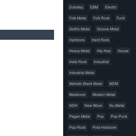
Dubstep
EBM
Electro
Folk Metal
Folk Rock
Funk
Gothic Metal
Groove Metal
Hardcore
Hard Rock
Heavy Metal
Hip-Hop
House
Indie Rock
Industrial
Industrial Metal
Melodic Black Metal
MDM
Metalcore
Modern Metal
NDH
New Wave
Nu-Metal
Pagan Metal
Pop
Pop-Punk
Pop-Rock
Post-Hardcore