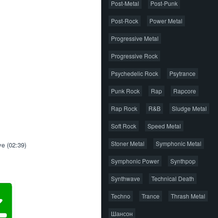
Post-Metal
Post-Punk
Post-Rock
Power Metal
Progressive Metal
Progressive Rock
Psychedelic Rock
Psytrance
Punk Rock
Rap
Rapcore
Rap Rock
R&B
Sludge Metal
Soft Rock
Speed Metal
Stoner Metal
Symphonic Metal
ve (02:39)
Symphonic Power
Synthpop
Synthwave
Technical Death
Techno
Trance
Thrash Metal
Шансон