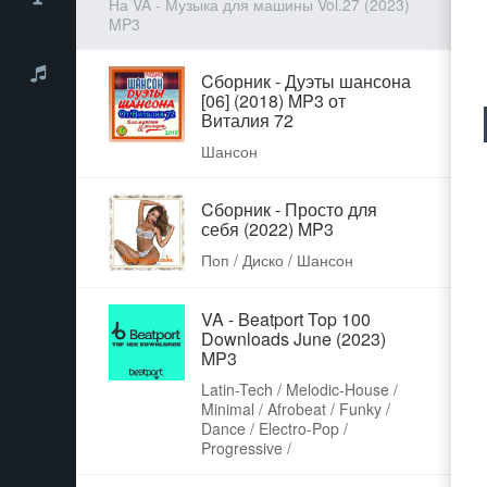
На VA - Музыка для машины Vol.27 (2023)
MP3
Cборник - Дуэты шансона
[06] (2018) MP3 от
Виталия 72
Шансон
Cборник - Просто для
себя (2022) MP3
Поп / Диско / Шансон
VA - Beatport Top 100
Downloads June (2023)
MP3
Latin-Tech / Melodic-House /
Minimal / Afrobeat / Funky /
Dance / Electro-Pop /
Progressive /