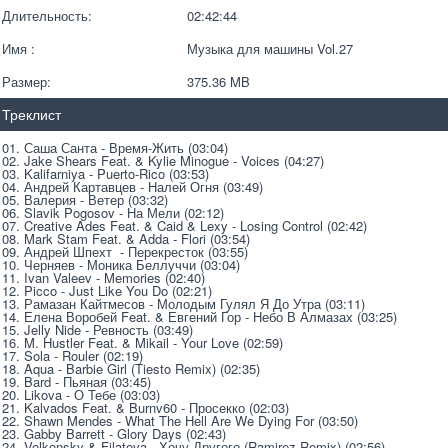
Длительность:
02:42:44
Имя :
Музыка для машины Vol.27
Размер:
375.36 MB 
Треклист
01. Саша Санта - Время-Жить (03:04)
02. Jake Shears Feat. & Kylie Minogue - Voices (04:27)
03. Kalifarniya - Puerto-Rico (03:53)
04. Андрей Картавцев - Налей Огня (03:49)
05. Валерия - Ветер (03:32)
06. Slavik Pogosov - На Мели (02:12)
07. Creative Ades Feat. & Caid & Lexy - Losing Control (02:42)
08. Mark Stam Feat. & Adda - Flori (03:54)
09. Андрей Шпехт  - Перекресток (03:55)
10. Черняев - Моника Беллуччи (03:04)
11. Ivan Valeev - Memories (02:40)
12. Picco - Just Like You Do (02:21)
13. Рамазан Кайтмесов - Молодым Гулял Я До Утра (03:11)
14. Елена Воробей Feat. & Евгений Гор - Небо В Алмазах (03:25)
15. Jelly Nide - Ревность (03:49)
16. M. Hustler Feat. & Mikail - Your Love (02:59)
17. Sola - Rouler (02:19)
18. Aqua - Barbie Girl (Tiesto Remix) (02:35)
19. Bard - Пьяная (03:45)
20. Likova - О Тебе (03:03)
21. Kalvados Feat. & Burnv60 - Просекко (02:03)
22. Shawn Mendes - What The Hell Are We Dying For (03:50)
23. Gabby Barrett - Glory Days (02:43)
24. Volkonsky & Filatova - Хочу Другого (Ramirez Remix) (02:56)