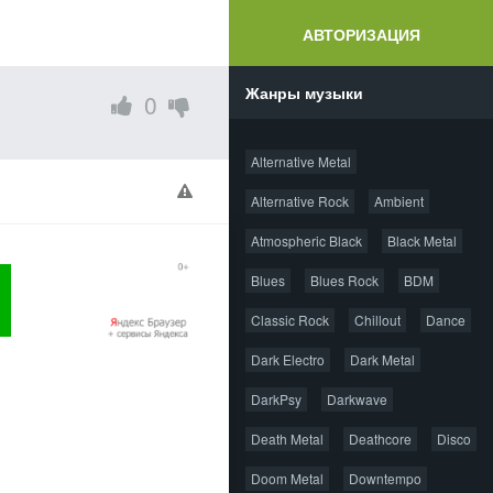
АВТОРИЗАЦИЯ
Жанры музыки
0
Alternative Metal
Alternative Rock
Ambient
Atmospheric Black
Black Metal
Blues
Blues Rock
BDM
Classic Rock
Chillout
Dance
Dark Electro
Dark Metal
DarkPsy
Darkwave
Death Metal
Deathcore
Disco
Doom Metal
Downtempo