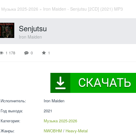
»
Музыка 2025-2026
» Iron Maiden - Senjutsu [2CD] (2021) MP3
Senjutsu
Iron Maiden
1 178
0
1
Исполнитель:
Iron Maiden
Год выхода:
2021
Категория:
Музыка 2025-2026
Жанры:
NWOBHM
 / 
Heavy-Metal