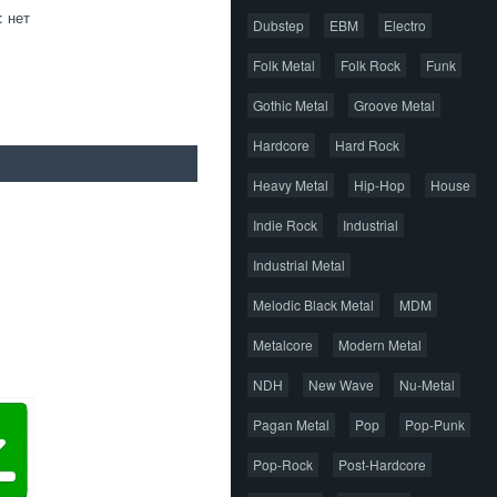
: нет
Dubstep
EBM
Electro
Folk Metal
Folk Rock
Funk
Gothic Metal
Groove Metal
Hardcore
Hard Rock
Heavy Metal
Hip-Hop
House
Indie Rock
Industrial
Industrial Metal
Melodic Black Metal
MDM
Metalcore
Modern Metal
NDH
New Wave
Nu-Metal
Pagan Metal
Pop
Pop-Punk
Pop-Rock
Post-Hardcore