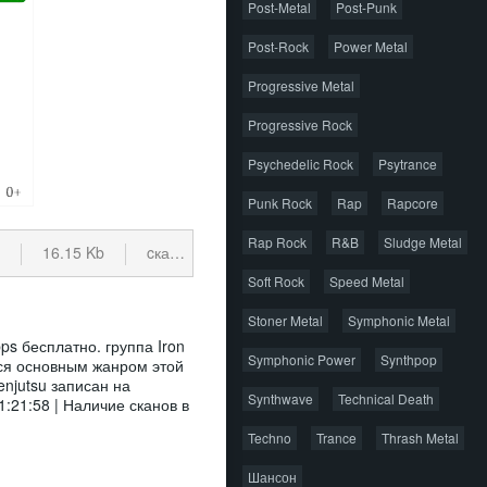
Post-Metal
Post-Punk
Post-Rock
Power Metal
Progressive Metal
Progressive Rock
Psychedelic Rock
Psytrance
Punk Rock
Rap
Rapcore
Rap Rock
R&B
Sludge Metal
t
16.15 Kb
cкачиваний: 166
Soft Rock
Speed Metal
Stoner Metal
Symphonic Metal
ps бесплатно. группа Iron
Symphonic Power
Synthpop
ся основным жанром этой
enjutsu записан на
Synthwave
Technical Death
:21:58 | Наличие сканов в
Techno
Trance
Thrash Metal
Шансон