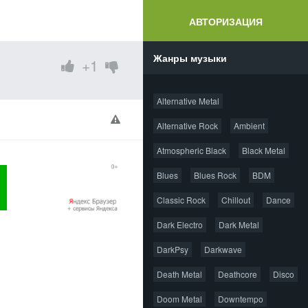
АВТОРИЗАЦИЯ
Жанры музыки
+1
Alternative Metal
Alternative Rock
Ambient
Atmospheric Black
Black Metal
Blues
Blues Rock
BDM
Classic Rock
Chillout
Dance
Dark Electro
Dark Metal
DarkPsy
Darkwave
Death Metal
Deathcore
Disco
Doom Metal
Downtempo