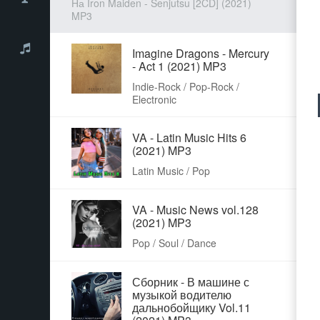
На Iron Maiden - Senjutsu [2CD] (2021)
MP3
Imagine Dragons - Mercury
- Act 1 (2021) MP3
Indie-Rock / Pop-Rock /
Electronic
VA - Latin Music Hits 6
(2021) MP3
Latin Music / Pop
VA - Music News vol.128
(2021) MP3
Pop / Soul / Dance
Сборник - В машине с
музыкой водителю
дальнобойщику Vol.11