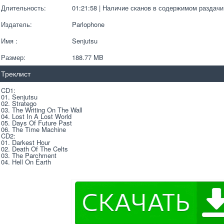
Длительность:
01:21:58 | Наличие сканов в содержимом раздачи
Издатель:
Parlophone
Имя :
Senjutsu
Размер:
188.77 MB 
Треклист
CD1:
01. Senjutsu
02. Stratego
03. The Writing On The Wall
04. Lost In A Lost World
05. Days Of Future Past
06. The Time Machine
CD2:
01. Darkest Hour
02. Death Of The Celts
03. The Parchment
04. Hell On Earth