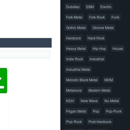
Dubstep
EBM
Electro
Folk Metal
Folk Rock
Funk
Gothic Metal
Groove Metal
Hardcore
Hard Rock
Heavy Metal
Hip-Hop
House
Indie Rock
Industrial
Industrial Metal
Melodic Black Metal
MDM
Metalcore
Modern Metal
NDH
New Wave
Nu-Metal
Pagan Metal
Pop
Pop-Punk
Pop-Rock
Post-Hardcore