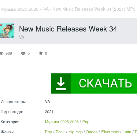
»
Музыка 2025-2026
» VA - New Music Releases Week 34 (2021) MP3
New Music Releases Week 34
VA
969
0
0
Исполнитель:
VA
Год выхода:
2021
Категория:
Музыка 2025-2026
 / 
Pop
Жанры:
Pop
 / 
Rock
 / 
Hip Hop
 / 
Dance
 / 
Electronic
 / 
Latin
 / 