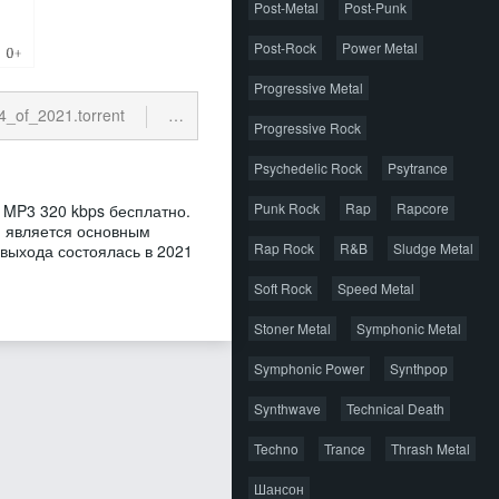
Post-Metal
Post-Punk
Post-Rock
Power Metal
Progressive Metal
of_2021.torrent
112.27 Kb
cкачиваний: 33
Progressive Rock
Psychedelic Rock
Psytrance
Punk Rock
Rap
Rapcore
 MP3 320 kbps бесплатно.
ый является основным
Rap Rock
R&B
Sludge Metal
 выхода состоялась в 2021
Soft Rock
Speed Metal
Stoner Metal
Symphonic Metal
Symphonic Power
Synthpop
Synthwave
Technical Death
Techno
Trance
Thrash Metal
Шансон