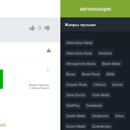
АВТОРИЗАЦИЯ
Жанры музыки
0
Alternative Metal
Alternative Rock
Ambient
Atmospheric Black
Black Metal
Blues
Blues Rock
BDM
Classic Rock
Chillout
Dance
Dark Electro
Dark Metal
DarkPsy
Darkwave
Death Metal
Deathcore
Disco
R&B
Doom Metal
Downtempo