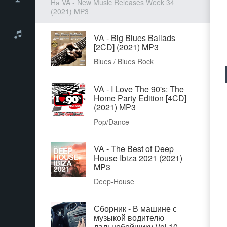
На VA - New Music Releases Week 34
(2021) MP3
VA - Big Blues Ballads
[2CD] (2021) MP3
Blues / Blues Rock
VA - I Love The 90's: The
Home Party Edition [4CD]
(2021) MP3
Pop/Dance
VA - The Best of Deep
House Ibiza 2021 (2021)
MP3
Deep-House
Сборник - В машине с
музыкой водителю
дальнобойщику Vol.10