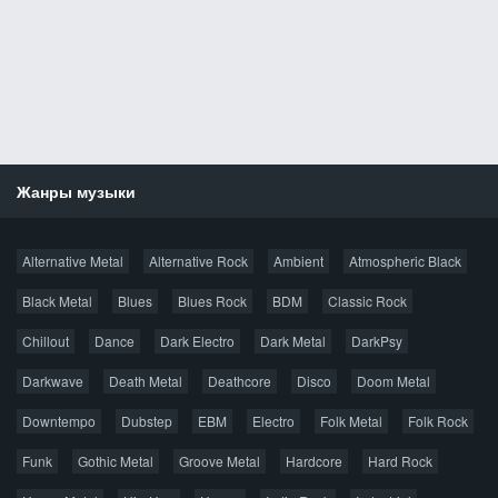
Жанры музыки
Новости
Alternative Metal
Alternative Rock
Ambient
Atmospheric Black
Новые раздачи
Все раздачи
Black Metal
Blues
Blues Rock
BDM
Classic Rock
Популярное за сутки
Chillout
Dance
Dark Electro
Dark Metal
DarkPsy
Darkwave
Death Metal
Deathcore
Disco
Doom Metal
Главная
Поиск по сайту
Карта сайта
Downtempo
Dubstep
EBM
Electro
Folk Metal
Folk Rock
Правообладателям
Funk
Gothic Metal
Groove Metal
Hardcore
Hard Rock
Авторская песня
Альтернатива
Блюз
Электроника