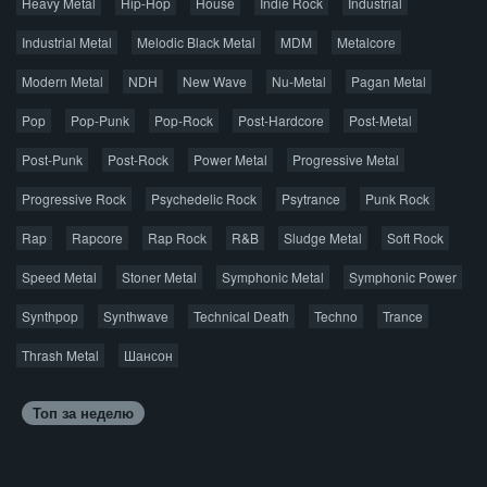
Heavy Metal
Hip-Hop
House
Indie Rock
Industrial
Джаз
Метал
Поп
Рэп
Рок
Шансон
Industrial Metal
Melodic Black Metal
MDM
Metalcore
© 2026 AggroMusic.ORG
Modern Metal
Весь материал выложен для ознакомления, после
NDH
New Wave
Nu-Metal
Pagan Metal
прослушивания аудио рекомендуем приобрести
Pop
Pop-Punk
лицензионную копию.
Pop-Rock
Post-Hardcore
Post-Metal
Post-Punk
Post-Rock
Power Metal
Progressive Metal
Progressive Rock
Psychedelic Rock
Psytrance
Punk Rock
Rap
Rapcore
Rap Rock
R&B
Sludge Metal
Soft Rock
Speed Metal
Stoner Metal
Symphonic Metal
Symphonic Power
Synthpop
Synthwave
Technical Death
Techno
Trance
Thrash Metal
Шансон
Топ за неделю