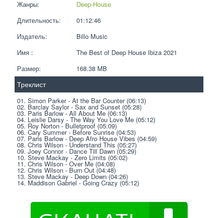
Жанры:
Deep-House
Длительность:
01:12:46
Издатель:
Billo Music
Имя :
The Best of Deep House Ibiza 2021
Размер:
168.38 MB 
Треклист
01. Simon Parker - At the Bar Counter (06:13)
02. Barclay Saylor - Sax and Sunset (05:28)
03. Paris Barlow - All About Me (06:13)
04. Leislie Darsy - The Way You Love Me (05:12)
05. Roy Norton - Bulletproof (05:09)
06. Cary Summer - Before Sunrise (04:53)
07. Paris Barlow - Deep Afro House Vibes (04:59)
08. Chris Wilson - Understand This (05:27)
09. Joey Connor - Dance Till Dawn (05:29)
10. Steve Mackay - Zero Limits (05:02)
11. Chris Wilson - Over Me (04:08)
12. Chris Wilson - Burn Out (04:48)
13. Steve Mackay - Deep Down (04:26)
14. Maddison Gabriel - Going Crazy (05:12)