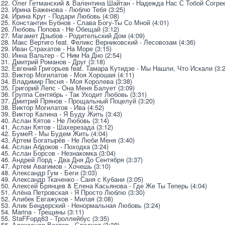
22. Олег Гетманский & Валентина Шайтан - Надежда Нас С Тобой Согреет
23. Ирина Баженова - Люблю Тебя (3:25)
24. Ирина Круг - Подари Любовь (4:08)
25. Константин Бубнов - Слава Богу-Ты Со Мной (4:01)
26. Любовь Попова - Не Обещай (3:12)
27. Магамет Дзыбов - Родительский Дом (4:09)
28. Макс Вертиго feat. Феликс Верниковский - Лесовозам (4:36)
29. Иван Страхатов - На Море (3:15)
30. Инна Вальтер - С Ним На Дно (2:54)
31. Дмитрий Романов - Друг (3:18)
32. Евгений Григорьев feat. Тамара Кутидзе - Мы Нашли, Что Искали (3:2
33. Виктор Могилатов - Моя Хорошая (4:11)
34. Владимир Песня - Моя Королева (3:38)
35. Григорий Лепс - Она Меня Балует (3:09)
36. Группа Сентябрь - Так Уходит Любовь (3:31)
37. Дмитрий Прянов - Прощальный Поцелуй (3:20)
38. Виктор Могилатов - Ива (4:52)
39. Виктор Калина - Я Буду Жить (3:43)
40. Аслан Кятов - Не Любовь (3:14)
41. Аслан Кятов - Шахерезада (3:12)
42. БумеR - Мы Будем Жить (4:04)
43. Артем Богатырёв - Не Люби Меня (3:40)
44. Аслан Абдоков - Походка (3:24)
45. Аслан Борсов - Незнакомка (3:04)
46. Андрей Лорд - Два Дня До Сентября (3:37)
47. Артем Авагимов - Хочешь (3:10)
48. Александр Гум - Беги (3:03)
49. Александр Ткаченко - Саня с Кубани (3:05)
50. Алексей Брянцев & Елена Касьянова - Где Же Ты Теперь (4:04)
51. Алёна Петровская - Я Просто Люблю (3:30)
52. Алибек Евгажуков - Милая (3:08)
53. Алик Бендерский - Ненормальная Любовь (3:24)
54. Marina - Трещины (3:11)
55. StaFFорд63 - Троллейбус (3:35)
56. Александр Вестов - Сладкая (3:38) 