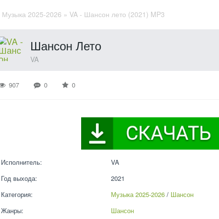
»
Музыка 2025-2026
» VA - Шансон лето (2021) MP3
Шансон Лето
VA
907
0
0
Исполнитель:
VA
Год выхода:
2021
Категория:
Музыка 2025-2026
 / 
Шансон
Жанры:
Шансон