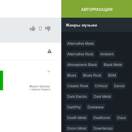
АВТОРИЗАЦИЯ
Жанры музыки
0
Alternative Metal
Alternative Rock
Ambient
Atmospheric Black
Black Metal
Blues
Blues Rock
BDM
Classic Rock
Chillout
Dance
Dark Electro
Dark Metal
DarkPsy
Darkwave
Death Metal
Deathcore
Disco
Doom Metal
Downtempo