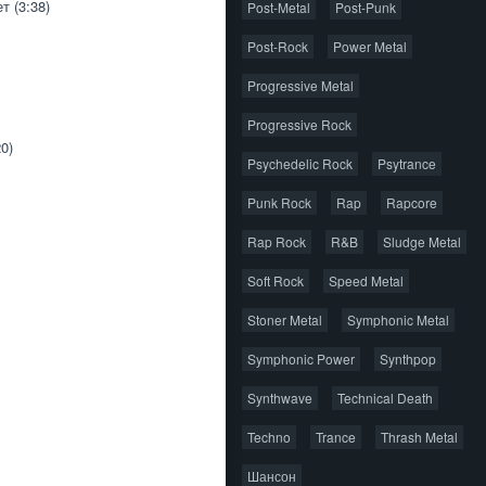
 (3:38)
Post-Metal
Post-Punk
Post-Rock
Power Metal
Progressive Metal
Progressive Rock
0)
Psychedelic Rock
Psytrance
Punk Rock
Rap
Rapcore
Rap Rock
R&B
Sludge Metal
Soft Rock
Speed Metal
Stoner Metal
Symphonic Metal
Symphonic Power
Synthpop
Synthwave
Technical Death
Techno
Trance
Thrash Metal
Шансон