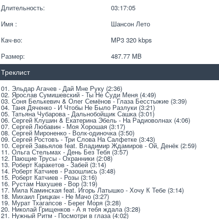
Длительность:
03:17:05
Имя :
Шансон Лето
Кач-во:
MP3 320 kbps  
Размер:
487.77 MB 
Треклист
01. Эльдар Агачев - Дай Мне Руку (2:36)
02. Ярослав Сумишевский - Ты Не Суди Меня (4:49)
03. Соня Белькевич & Олег Семёнов - Глаза Бесстыжие (3:39)
04. Таня Дяченко - И Чтобы Не Было Разлуки (3:21)
05. Татьяна Чубарова - Дальнобойщик Сашка (3:01)
06. Сергей Клушин & Екатерина Эбель - На Радиоволнах (4:06)
07. Сергей Любавин - Моя Хорошая (3:17)
08. Сергей Мироненко - Волк-одиночка (3:50)
09. Сергей Ростовъ - Три Слова На Салфетке (3:43)
10. Сергей Завьялов feat. Владимир Ждамиров - Ой, Денёк (2:59)
11. Ольга Стельмах - День Без Тебя (3:57)
12. Пающие Трусы - Охранники (2:08)
13. Роберт Каракетов - Забей (3:14)
14. Роберт Катчиев - Разошлись (3:48)
15. Роберт Катчиев - Розы (3:16) 
16. Рустам Нахушев - Вор (3:19)
17. Мила Каминская feat. Игорь Латышко - Хочу К Тебе (3:14)
18. Михаил Грицкан - Не Мачо (3:27)
19. Мурат Тхагапсов - Берег Моря (3:28)
20. Николай Грищенков - А я тебя ждала (3:28)
21. Нужный Ритм - Посмотри в глаза (4:02)