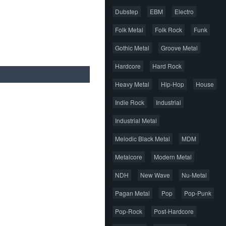
Dubstep
EBM
Electro
Folk Metal
Folk Rock
Funk
Gothic Metal
Groove Metal
Hardcore
Hard Rock
Heavy Metal
Hip-Hop
House
Indie Rock
Industrial
Industrial Metal
Melodic Black Metal
MDM
Metalcore
Modern Metal
NDH
New Wave
Nu-Metal
Pagan Metal
Pop
Pop-Punk
Pop-Rock
Post-Hardcore