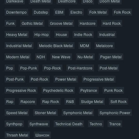
Darkwave
Death Metal
Deathcore
Disco
Doom Metal
Главная
Поиск по сайту
Карта сайта
Downtempo
Dubstep
EBM
Electro
Folk Metal
Folk Rock
Правообладателям
Funk
Gothic Metal
Groove Metal
Hardcore
Hard Rock
Авторская песня
Альтернатива
Блюз
Электроника
Heavy Metal
Hip-Hop
House
Indie Rock
Industrial
Джаз
Метал
Поп
Рэп
Рок
Шансон
Industrial Metal
Melodic Black Metal
MDM
Metalcore
© 2026 AggroMusic.ORG
Modern Metal
Весь материал выложен для ознакомления, после
NDH
New Wave
Nu-Metal
Pagan Metal
прослушивания аудио рекомендуем приобрести
Pop
Pop-Punk
лицензионную копию.
Pop-Rock
Post-Hardcore
Post-Metal
Post-Punk
Post-Rock
Power Metal
Progressive Metal
Progressive Rock
Psychedelic Rock
Psytrance
Punk Rock
Rap
Rapcore
Rap Rock
R&B
Sludge Metal
Soft Rock
Speed Metal
Stoner Metal
Symphonic Metal
Symphonic Power
Synthpop
Synthwave
Technical Death
Techno
Trance
Thrash Metal
Шансон