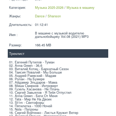
Категория:
Музыка 2025-2026
 / 
Музыка в машину
Жанры:
Dance
 / 
Shanson
Длительность:
01:12:41
В машине с музыкой водителю 
Имя :
дальнобойщику Vol.08 (2021) MP3
Размер:
166.45 MB 
Треклист
01. Евгений Путилов - Туман
02. Anna Green - 36,6
03. Виталий Котиц - Бархатный Сезон
04. Таисия Повалий - Мы Больше
05. Андрей Раевский - Мадам
06. Ролан - На Бумере
07. Айдамир Эльдаров - Мама
08. Миша Смирнов - Интроверт
09. Гузель Хасанова - Не Плачь
10. Сергей Завьялов - Я Тебя Отпустил
11. Anna Green - Беги От Меня
12. Tata - Мир Не На Двоих
13. St1m - Светофоры
14. Пятилетка - 1000 Ночей
15. Nola - Патроны
16. Сергей Войтенко - Листья Кружит Ветер
17. Дмитрий Прянов - Неповторимая