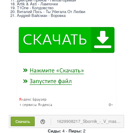
18. Artik & Asti - Лампочки
19. T1One - Колдовство
20. Виталий Пось - Ты Убегала От Любви
21. Андрей Вайсман - Воровка
1629908217_Sbornik_-_V_mashine_s_muzykoj_voditelju_dalnobo.torrent
Скачать
Сиды:
4 -
Пиры:
2