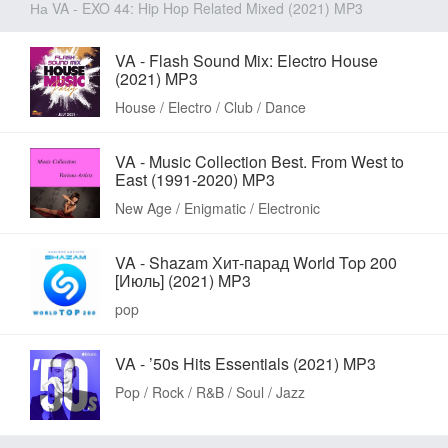
На VA - EXO 44: Hip Hop Related Mixed (2021) MP3
VA - Flash Sound Mix: Electro House
(2021) MP3
House / Electro / Club / Dance
VA - Music Collection Best. From West to
East (1991-2020) MP3
New Age / Enigmatic / Electronic
VA - Shazam Хит-парад World Top 200
[Июль] (2021) MP3
pop
VA - ’50s Hits Essentials (2021) MP3
Pop / Rock / R&B / Soul / Jazz