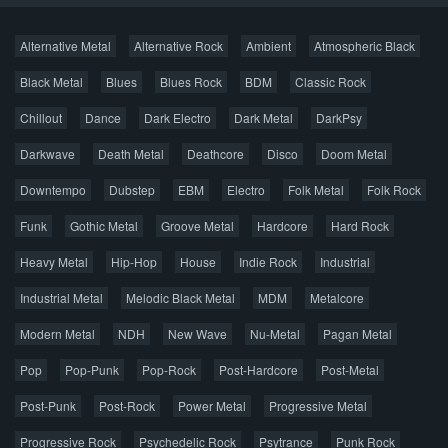
Новости
Alternative Metal
Alternative Rock
Ambient
Atmospheric Black
Новые раздачи
Все раздачи
Black Metal
Blues
Blues Rock
BDM
Classic Rock
Популярное за сутки
Chillout
Dance
Dark Electro
Dark Metal
DarkPsy
Darkwave
Death Metal
Deathcore
Disco
Doom Metal
Главная
Поиск по сайту
Карта сайта
Downtempo
Dubstep
EBM
Electro
Folk Metal
Folk Rock
Правообладателям
Funk
Gothic Metal
Groove Metal
Hardcore
Hard Rock
Авторская песня
Альтернатива
Блюз
Электроника
Heavy Metal
Hip-Hop
House
Indie Rock
Industrial
Джаз
Метал
Поп
Рэп
Рок
Шансон
Industrial Metal
Melodic Black Metal
MDM
Metalcore
© 2026 AggroMusic.ORG
Modern Metal
Весь материал выложен для ознакомления, после
NDH
New Wave
Nu-Metal
Pagan Metal
прослушивания аудио рекомендуем приобрести
Pop
Pop-Punk
лицензионную копию.
Pop-Rock
Post-Hardcore
Post-Metal
Post-Punk
Post-Rock
Power Metal
Progressive Metal
Progressive Rock
Psychedelic Rock
Psytrance
Punk Rock