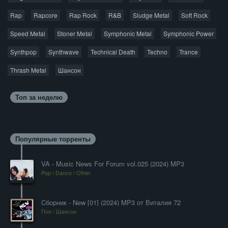
Rap
Rapcore
Rap Rock
R&B
Sludge Metal
Soft Rock
Speed Metal
Stoner Metal
Symphonic Metal
Symphonic Power
Synthpop
Synthwave
Technical Death
Techno
Trance
Thrash Metal
Шансон
Топ за неделю
Популярные торренты
VA - Music News For Forum vol.025 (2024) MP3
Pop / Dance / Other
Cборник - New [01] (2024) MP3 от Виталия 72
Поп / Шансон