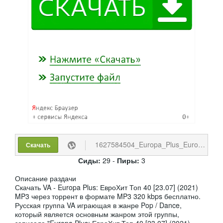
1627584504_Europa_Plus_EuropHit_Top_40_2021-07-23.torrent
Скачать
Сиды:
29 -
Пиры:
3
Описание раздачи
Скачать VA - Europa Plus: ЕвроХит Топ 40 [23.07] (2021)
MP3 через торрент в формате MP3 320 kbps бесплатно.
Русская группа VA играющая в жанре Pop / Dance,
который является основным жанром этой группы,
записала "Europa Plus: ЕвроХит Топ 40 [23.07] (2021)