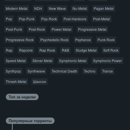
© 2026 AggroMusic.ORG
Modern Metal
Весь материал выложен для ознакомления, после
NDH
New Wave
Nu-Metal
Pagan Metal
прослушивания аудио рекомендуем приобрести
Pop
Pop-Punk
лицензионную копию.
Pop-Rock
Post-Hardcore
Post-Metal
Post-Punk
Post-Rock
Power Metal
Progressive Metal
Progressive Rock
Psychedelic Rock
Psytrance
Punk Rock
Rap
Rapcore
Rap Rock
R&B
Sludge Metal
Soft Rock
Speed Metal
Stoner Metal
Symphonic Metal
Symphonic Power
Synthpop
Synthwave
Technical Death
Techno
Trance
Thrash Metal
Шансон
Топ за неделю
Популярные торренты