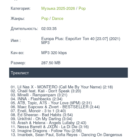
Категория:
Музыка 2025-2026
 / 
Pop
Жанры:
Pop
 / 
Dance
Длительность:
02:03:35
Europa Plus: ЕвроХит Топ 40 [23.07] (2021) 
Имя :
MP3
Кач-во:
MP3 320 kbps  
Размер:
287.50 MB 
Треклист
01. Lil Nas X - MONTERO (Call Me By Your Name) (2:18)
02. Chaёl feat. Kaii - Don't Speak (3:20)
03. Minelli - Rampampam (3:21)
04. INNA - Flashbacks (2:34)
05. ATB, Topic, A7S - Your Love (9PM) (2:31)
06. Макс Барских & Zivert - BESTSELLER (3:44)
07. Eneli, Monoir - 3 to 1 (3:40)
08. Ed Sheeran - Bad Habits (3:54)
09. Unklfnkl - Oh My Darling (3:04)
10. Arash & Helena - Angels Lullaby (2:43)
11. Nessa Barrett & JXDN - La Di Die (3:16)
12. Imagine Dragons - Follow You (2:56)
13. Imanbek, Sean Paul, Sofia Reyes - Dancing On Dangerous 