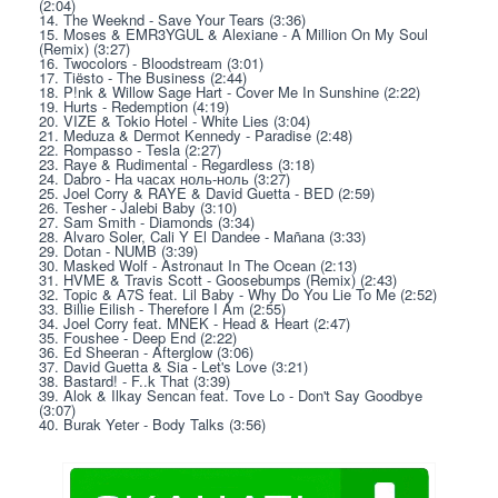
(2:04)
14. The Weeknd - Save Your Tears (3:36)
15. Moses & EMR3YGUL & Alexiane - A Million On My Soul 
(Remix) (3:27)
16. Twocolors - Bloodstream (3:01)
17. Tiësto - The Business (2:44)
18. P!nk & Willow Sage Hart - Cover Me In Sunshine (2:22)
19. Hurts - Redemption (4:19)
20. VIZE & Tokio Hotel - White Lies (3:04)
21. Meduza & Dermot Kennedy - Paradise (2:48)
22. Rompasso - Tesla (2:27)
23. Raye & Rudimental - Regardless (3:18)
24. Dabro - На часах ноль-ноль (3:27)
25. Joel Corry & RAYE & David Guetta - BED (2:59)
26. Tesher - Jalebi Baby (3:10)
27. Sam Smith - Diamonds (3:34)
28. Alvaro Soler, Cali Y El Dandee - Mañana (3:33)
29. Dotan - NUMB (3:39)
30. Masked Wolf - Astronaut In The Ocean (2:13)
31. HVME & Travis Scott - Goosebumps (Remix) (2:43)
32. Topic & A7S feat. Lil Baby - Why Do You Lie To Me (2:52)
33. Billie Eilish - Therefore I Am (2:55)
34. Joel Corry feat. MNEK - Head & Heart (2:47)
35. Foushee - Deep End (2:22)
36. Ed Sheeran - Afterglow (3:06)
37. David Guetta & Sia - Let's Love (3:21)
38. Bastard! - F..k That (3:39)
39. Alok & Ilkay Sencan feat. Tove Lo - Don't Say Goodbye 
(3:07)
40. Burak Yeter - Body Talks (3:56)