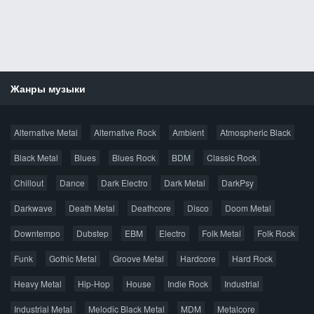
Жанры музыки
Новости
Alternative Metal
Alternative Rock
Ambient
Atmospheric Black
Новые раздачи
Все раздачи
Black Metal
Blues
Blues Rock
BDM
Classic Rock
Популярное за сутки
Chillout
Dance
Dark Electro
Dark Metal
DarkPsy
Darkwave
Death Metal
Deathcore
Disco
Doom Metal
Главная
Поиск по сайту
Карта сайта
Downtempo
Dubstep
EBM
Electro
Folk Metal
Folk Rock
Правообладателям
Funk
Gothic Metal
Groove Metal
Hardcore
Hard Rock
Авторская песня
Альтернатива
Блюз
Электроника
Heavy Metal
Hip-Hop
House
Indie Rock
Industrial
Джаз
Метал
Поп
Рэп
Рок
Шансон
Industrial Metal
Melodic Black Metal
MDM
Metalcore