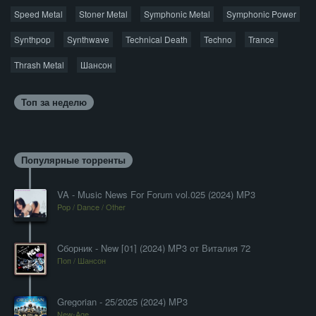
Speed Metal
Stoner Metal
Symphonic Metal
Symphonic Power
Synthpop
Synthwave
Technical Death
Techno
Trance
Thrash Metal
Шансон
Топ за неделю
Популярные торренты
VA - Music News For Forum vol.025 (2024) MP3
Pop / Dance / Other
Cборник - New [01] (2024) MP3 от Виталия 72
Поп / Шансон
Gregorian - 25/2025 (2024) MP3
New-Age