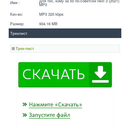
Для тех, кому за 50 по-советски next 3 (2021) 
Имя :
MP3
Кач-во:
MP3 320 kbps  
Размер:
934.16 MB 
Треклист
Трек-лист