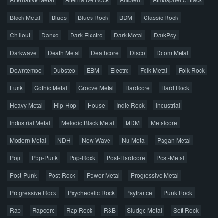
Новые раздачи
Все раздачи
Black Metal
Blues
Blues Rock
BDM
Classic Rock
Популярное за сутки
Chillout
Dance
Dark Electro
Dark Metal
DarkPsy
Darkwave
Death Metal
Deathcore
Disco
Doom Metal
Главная
Поиск по сайту
Карта сайта
Downtempo
Dubstep
EBM
Electro
Folk Metal
Folk Rock
Правообладателям
Funk
Gothic Metal
Groove Metal
Hardcore
Hard Rock
Авторская песня
Альтернатива
Блюз
Электроника
Heavy Metal
Hip-Hop
House
Indie Rock
Industrial
Джаз
Метал
Поп
Рэп
Рок
Шансон
Industrial Metal
Melodic Black Metal
MDM
Metalcore
© 2026 AggroMusic.ORG
Modern Metal
Весь материал выложен для ознакомления, после
NDH
New Wave
Nu-Metal
Pagan Metal
прослушивания аудио рекомендуем приобрести
Pop
Pop-Punk
лицензионную копию.
Pop-Rock
Post-Hardcore
Post-Metal
Post-Punk
Post-Rock
Power Metal
Progressive Metal
Progressive Rock
Psychedelic Rock
Psytrance
Punk Rock
Rap
Rapcore
Rap Rock
R&B
Sludge Metal
Soft Rock