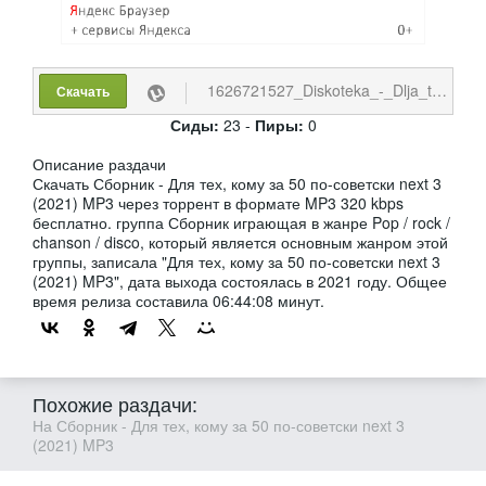
1626721527_Diskoteka_-_Dlja_teh_komu_za_50_po-sovetski_nex.torrent
Скачать
Сиды:
23 -
Пиры:
0
Описание раздачи
Скачать Сборник - Для тех, кому за 50 по-советски next 3
(2021) MP3 через торрент в формате MP3 320 kbps
бесплатно. группа Сборник играющая в жанре Pop / rock /
chanson / disco, который является основным жанром этой
группы, записала "Для тех, кому за 50 по-советски next 3
(2021) MP3", дата выхода состоялась в 2021 году. Общее
время релиза составила 06:44:08 минут.
Похожие раздачи:
На Сборник - Для тех, кому за 50 по-советски next 3
(2021) MP3