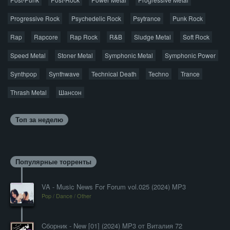
Progressive Rock
Psychedelic Rock
Psytrance
Punk Rock
Rap
Rapcore
Rap Rock
R&B
Sludge Metal
Soft Rock
Speed Metal
Stoner Metal
Symphonic Metal
Symphonic Power
Synthpop
Synthwave
Technical Death
Techno
Trance
Thrash Metal
Шансон
Топ за неделю
Популярные торренты
VA - Music News For Forum vol.025 (2024) MP3
Pop / Dance / Other
Cборник - New [01] (2024) MP3 от Виталия 72