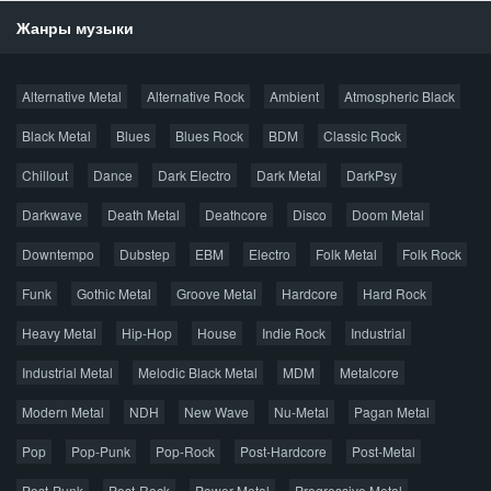
Жанры музыки
Новости
Alternative Metal
Alternative Rock
Ambient
Atmospheric Black
Новые раздачи
Все раздачи
Black Metal
Blues
Blues Rock
BDM
Classic Rock
Популярное за сутки
Chillout
Dance
Dark Electro
Dark Metal
DarkPsy
Darkwave
Death Metal
Deathcore
Disco
Doom Metal
Главная
Поиск по сайту
Карта сайта
Downtempo
Dubstep
EBM
Electro
Folk Metal
Folk Rock
Правообладателям
Funk
Gothic Metal
Groove Metal
Hardcore
Hard Rock
Авторская песня
Альтернатива
Блюз
Электроника
Heavy Metal
Hip-Hop
House
Indie Rock
Industrial
Джаз
Метал
Поп
Рэп
Рок
Шансон
Industrial Metal
Melodic Black Metal
MDM
Metalcore
© 2026 AggroMusic.ORG
Modern Metal
Весь материал выложен для ознакомления, после
NDH
New Wave
Nu-Metal
Pagan Metal
прослушивания аудио рекомендуем приобрести
Pop
Pop-Punk
лицензионную копию.
Pop-Rock
Post-Hardcore
Post-Metal
Post-Punk
Post-Rock
Power Metal
Progressive Metal