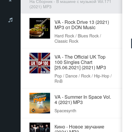
На Сборник - В машине с музыкой Vol.171
(2021) MP3
VA - Rock Drive 13 (2021)
MP3 от DON Music
Hard Rock / Blues Rock /
Classic Rock
VA - The Official UK Top
100 Singles Chart
[25.06.2021] (2021) MP3
Pop / Dance / Rock / Hip-Hop /
RnB
VA - Summer In Space Vol.
4 (2021) MP3
Spacesynth
Кино - Новое звучание
(2021) MP3