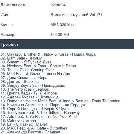
Длительность:
02:30:24
Имя :
В машине с музыкой Vol.171
Кач-во:
MP3 320 kbps  
Размер:
344.39 MB 
Треклист
01. Gayazov Brother & Filatov & Karas - Пошла Жара
02. Liam Jalai - Никому
03. Sunami - Я Пускаю Дым
04. Nechaev Feat. & Tatar - Shake It Damn
05. Tennis Club - Coming Over
06. Mrid Feat. & Gazan - Танцы На Лям
07. Дана Соколова - Вера
08. Дантес - Девочка
09. Sergey Zeynalyan - Пропадаешь
10. The Veronicas - Jealous
11. Группа Леди - Ты Я И Море
12. Андрей Куряев - Школьница
13. Romanian House Mafia Feat. & Inna & Bastien - Paris To London
14. Кристина Атаманенко - Пароль на Сердцах
15. Сергей Одинцов - Я Верю В Чудо
16. Teddybear Feat. & Tobi Ibitoye - Runaway
17. Aris Feat. & Ya Rick - I'm Not Your Kind
18. Catrine - Летняя
19. Liri - С Разных Планет
20. MAX Feat. & Ali Gatie - Butterflies
21. Александр Вестов - Сладкая