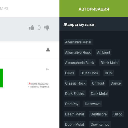
) MP3
АВТОРИЗАЦИЯ
Жанры музыки
0
Alternative Metal
Alternative Rock
Ambient
Atmospheric Black
Black Metal
Blues
Blues Rock
BDM
Classic Rock
Chillout
Dance
Dark Electro
Dark Metal
DarkPsy
Darkwave
Death Metal
Deathcore
Disco
Doom Metal
Downtempo