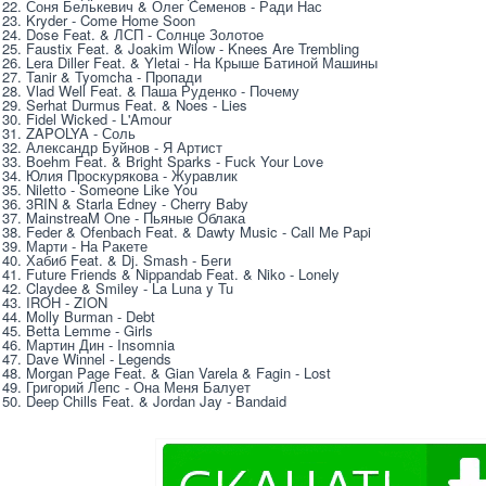
22. Соня Белькевич & Олег Семенов - Ради Нас
23. Kryder - Come Home Soon
24. Dose Feat. & ЛСП - Солнце Золотое
25. Faustix Feat. & Joakim Wilow - Knees Are Trembling
26. Lera Diller Feat. & Yletai - На Крыше Батиной Машины
27. Tanir & Tyomcha - Пропади
28. Vlad Well Feat. & Паша Руденко - Почему
29. Serhat Durmus Feat. & Noes - Lies
30. Fidel Wicked - L'Amour
31. ZAPOLYA - Соль
32. Александр Буйнов - Я Артист
33. Boehm Feat. & Bright Sparks - Fuck Your Love
34. Юлия Проскурякова - Журавлик
35. Niletto - Someone Like You
36. 3RIN & Starla Edney - Cherry Baby
37. MainstreaM One - Пьяные Облака
38. Feder & Ofenbach Feat. & Dawty Music - Call Me Papi
39. Марти - На Ракете
40. Хабиб Feat. & Dj. Smash - Беги
41. Future Friends & Nippandab Feat. & Niko - Lonely
42. Claydee & Smiley - La Luna y Tu
43. IROH - ZION
44. Molly Burman - Debt
45. Betta Lemme - Girls
46. Мартин Дин - Insomnia
47. Dave Winnel - Legends
48. Morgan Page Feat. & Gian Varela & Fagin - Lost
49. Григорий Лепс - Она Меня Балует
50. Deep Chills Feat. & Jordan Jay - Bandaid