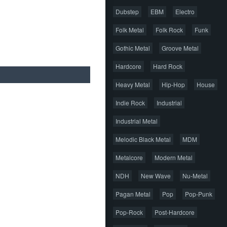
Dubstep
EBM
Electro
Folk Metal
Folk Rock
Funk
Gothic Metal
Groove Metal
Hardcore
Hard Rock
Heavy Metal
Hip-Hop
House
Indie Rock
Industrial
Industrial Metal
Melodic Black Metal
MDM
Metalcore
Modern Metal
NDH
New Wave
Nu-Metal
Pagan Metal
Pop
Pop-Punk
Pop-Rock
Post-Hardcore