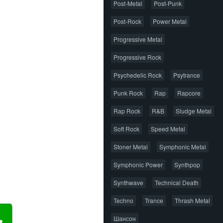
Post-Metal
Post-Punk
Post-Rock
Power Metal
Progressive Metal
Progressive Rock
Psychedelic Rock
Psytrance
Punk Rock
Rap
Rapcore
Rap Rock
R&B
Sludge Metal
Soft Rock
Speed Metal
Stoner Metal
Symphonic Metal
Symphonic Power
Synthpop
Synthwave
Technical Death
Techno
Trance
Thrash Metal
Шансон