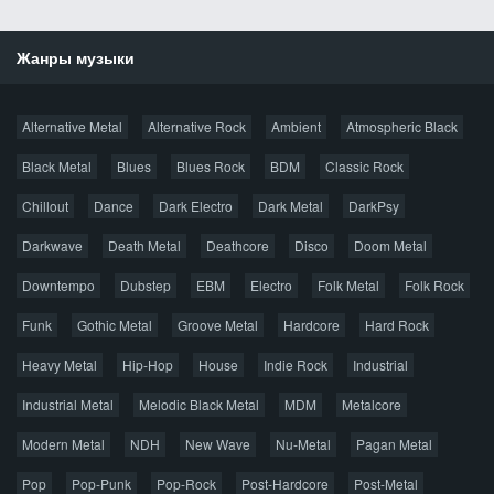
Жанры музыки
Новости
Alternative Metal
Alternative Rock
Ambient
Atmospheric Black
Новые раздачи
Все раздачи
Black Metal
Blues
Blues Rock
BDM
Classic Rock
Популярное за сутки
Chillout
Dance
Dark Electro
Dark Metal
DarkPsy
Darkwave
Death Metal
Deathcore
Disco
Doom Metal
Главная
Поиск по сайту
Карта сайта
Downtempo
Dubstep
EBM
Electro
Folk Metal
Folk Rock
Правообладателям
Funk
Gothic Metal
Groove Metal
Hardcore
Hard Rock
Авторская песня
Альтернатива
Блюз
Электроника
Heavy Metal
Hip-Hop
House
Indie Rock
Industrial
Джаз
Метал
Поп
Рэп
Рок
Шансон
Industrial Metal
Melodic Black Metal
MDM
Metalcore
© 2026 AggroMusic.ORG
Modern Metal
Весь материал выложен для ознакомления, после
NDH
New Wave
Nu-Metal
Pagan Metal
прослушивания аудио рекомендуем приобрести
Pop
Pop-Punk
лицензионную копию.
Pop-Rock
Post-Hardcore
Post-Metal