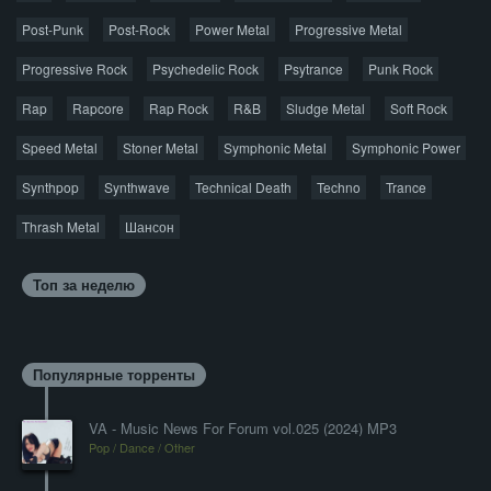
Post-Punk
Post-Rock
Power Metal
Progressive Metal
Progressive Rock
Psychedelic Rock
Psytrance
Punk Rock
Rap
Rapcore
Rap Rock
R&B
Sludge Metal
Soft Rock
Speed Metal
Stoner Metal
Symphonic Metal
Symphonic Power
Synthpop
Synthwave
Technical Death
Techno
Trance
Thrash Metal
Шансон
Топ за неделю
Популярные торренты
VA - Music News For Forum vol.025 (2024) MP3
Pop / Dance / Other