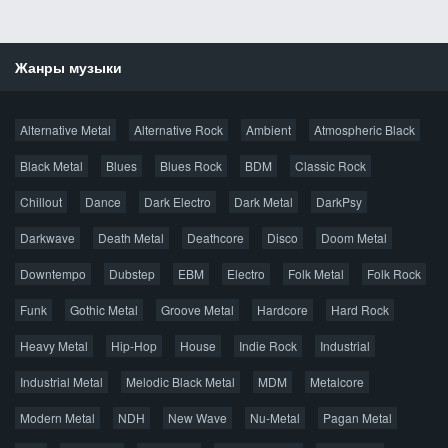
Жанры музыки
Новости
Alternative Metal
Alternative Rock
Ambient
Atmospheric Black
Новые раздачи
Все раздачи
Black Metal
Blues
Blues Rock
BDM
Classic Rock
Популярное за сутки
Chillout
Dance
Dark Electro
Dark Metal
DarkPsy
Darkwave
Death Metal
Deathcore
Disco
Doom Metal
Главная
Поиск по сайту
Карта сайта
Downtempo
Dubstep
EBM
Electro
Folk Metal
Folk Rock
Правообладателям
Funk
Gothic Metal
Groove Metal
Hardcore
Hard Rock
Авторская песня
Альтернатива
Блюз
Электроника
Heavy Metal
Hip-Hop
House
Indie Rock
Industrial
Джаз
Метал
Поп
Рэп
Рок
Шансон
Industrial Metal
Melodic Black Metal
MDM
Metalcore
© 2026 AggroMusic.ORG
Modern Metal
Весь материал выложен для ознакомления, после
NDH
New Wave
Nu-Metal
Pagan Metal
прослушивания аудио рекомендуем приобрести