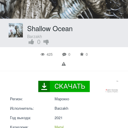
Shallow Ocean
Barzakh
0
425
0
0
Регион:
Марокко
Исполнитель:
Barzakh
Год выхода:
2021
Категория:
Metal