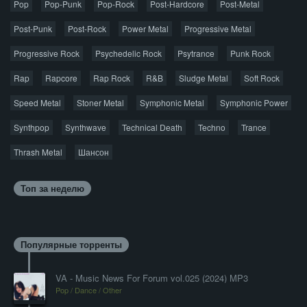
Pop
Pop-Punk
лицензионную копию.
Pop-Rock
Post-Hardcore
Post-Metal
Post-Punk
Post-Rock
Power Metal
Progressive Metal
Progressive Rock
Psychedelic Rock
Psytrance
Punk Rock
Rap
Rapcore
Rap Rock
R&B
Sludge Metal
Soft Rock
Speed Metal
Stoner Metal
Symphonic Metal
Symphonic Power
Synthpop
Synthwave
Technical Death
Techno
Trance
Thrash Metal
Шансон
Топ за неделю
Популярные торренты
VA - Music News For Forum vol.025 (2024) MP3
Pop / Dance / Other