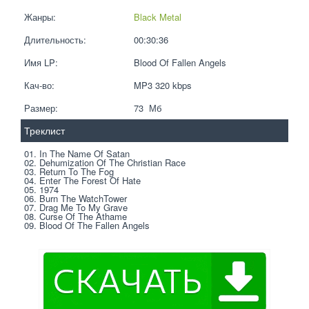
Жанры:
Black Metal
Длительность:
00:30:36
Имя LP:
Blood Of Fallen Angels
Кач-во:
MP3 320 kbps  
Размер:
73  Мб
Треклист
01. In The Name Of Satan 
02. Dehumization Of The Christian Race 
03. Return To The Fog 
04. Enter The Forest Of Hate 
05. 1974 
06. Burn The WatchTower 
07. Drag Me To My Grave 
08. Curse Of The Athame 
09. Blood Of The Fallen Angels