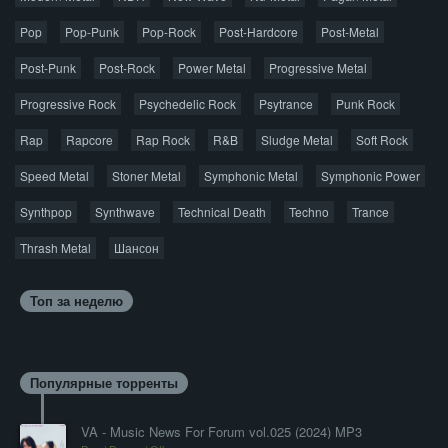
прослушивания аудио рекомендуем приобрести
Pop
Pop-Punk
лицензионную копию.
Pop-Rock
Post-Hardcore
Post-Metal
Post-Punk
Post-Rock
Power Metal
Progressive Metal
Progressive Rock
Psychedelic Rock
Psytrance
Punk Rock
Rap
Rapcore
Rap Rock
R&B
Sludge Metal
Soft Rock
Speed Metal
Stoner Metal
Symphonic Metal
Symphonic Power
Synthpop
Synthwave
Technical Death
Techno
Trance
Thrash Metal
Шансон
Топ за неделю
Популярные торренты
VA - Music News For Forum vol.025 (2024) MP3