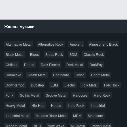
Жанры музыки
Новости
Alternative Metal
Alternative Rock
Ambient
Atmospheric Black
Новые раздачи
Все раздачи
Black Metal
Blues
Blues Rock
BDM
Classic Rock
Популярное за сутки
Chillout
Dance
Dark Electro
Dark Metal
DarkPsy
Darkwave
Death Metal
Deathcore
Disco
Doom Metal
Главная
Поиск по сайту
Карта сайта
Downtempo
Dubstep
EBM
Electro
Folk Metal
Folk Rock
Правообладателям
Funk
Gothic Metal
Groove Metal
Hardcore
Hard Rock
Авторская песня
Альтернатива
Блюз
Электроника
Heavy Metal
Hip-Hop
House
Indie Rock
Industrial
Джаз
Метал
Поп
Рэп
Рок
Шансон
Industrial Metal
Melodic Black Metal
MDM
Metalcore
© 2026 AggroMusic.ORG
Modern Metal
Весь материал выложен для ознакомления, после
NDH
New Wave
Nu-Metal
Pagan Metal