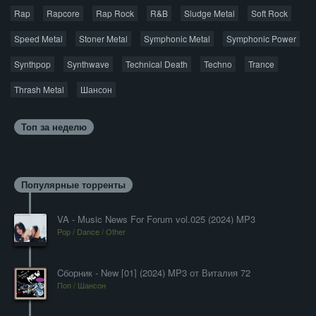
Rap
Rapcore
Rap Rock
R&B
Sludge Metal
Soft Rock
Speed Metal
Stoner Metal
Symphonic Metal
Symphonic Power
Synthpop
Synthwave
Technical Death
Techno
Trance
Thrash Metal
Шансон
Топ за неделю
Популярные торренты
VA - Music News For Forum vol.025 (2024) MP3
Pop / Dance / Other
Cборник - New [01] (2024) MP3 от Виталия 72
Поп / Шансон