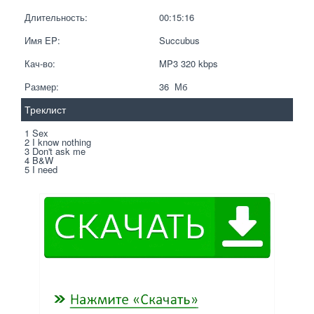
Длительность:
00:15:16
Имя EP:
Succubus
Кач-во:
MP3 320 kbps  
Размер:
36  Мб
Треклист
1 Sex
2 I know nothing
3 Don't ask me
4 B&W
5 I need