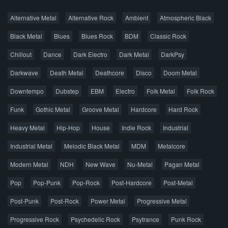
Новости
Alternative Metal
Alternative Rock
Ambient
Atmospheric Black
Новые раздачи
Все раздачи
Black Metal
Blues
Blues Rock
BDM
Classic Rock
Популярное за сутки
Chillout
Dance
Dark Electro
Dark Metal
DarkPsy
Darkwave
Death Metal
Deathcore
Disco
Doom Metal
Главная
Поиск по сайту
Карта сайта
Downtempo
Dubstep
EBM
Electro
Folk Metal
Folk Rock
Правообладателям
Funk
Gothic Metal
Groove Metal
Hardcore
Hard Rock
Авторская песня
Альтернатива
Блюз
Электроника
Heavy Metal
Hip-Hop
House
Indie Rock
Industrial
Джаз
Метал
Поп
Рэп
Рок
Шансон
Industrial Metal
Melodic Black Metal
MDM
Metalcore
© 2026 AggroMusic.ORG
Modern Metal
Весь материал выложен для ознакомления, после
NDH
New Wave
Nu-Metal
Pagan Metal
прослушивания аудио рекомендуем приобрести
Pop
Pop-Punk
лицензионную копию.
Pop-Rock
Post-Hardcore
Post-Metal
Post-Punk
Post-Rock
Power Metal
Progressive Metal
Progressive Rock
Psychedelic Rock
Psytrance
Punk Rock