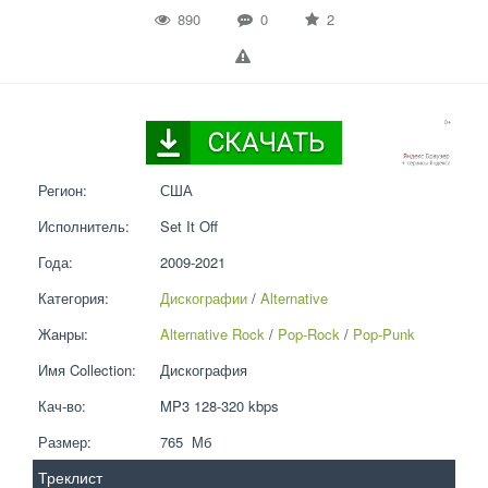
890
0
2
Регион:
США
Исполнитель:
Set It Off
Года:
2009-2021
Категория:
Дискографии
 / 
Alternative
Жанры:
Alternative Rock
 / 
Pop-Rock
 / 
Pop-Punk
Имя Collection:
Дискография
Кач-во:
MP3 128-320 kbps  
Размер:
765  Мб
Треклист