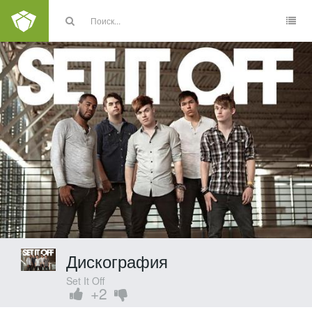
Дискография
Set It Off
+2