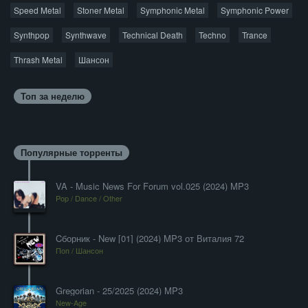
Speed Metal
Stoner Metal
Symphonic Metal
Symphonic Power
Synthpop
Synthwave
Technical Death
Techno
Trance
Thrash Metal
Шансон
Топ за неделю
Популярные торренты
VA - Music News For Forum vol.025 (2024) MP3
Pop / Dance / Other
Cборник - New [01] (2024) MP3 от Виталия 72
Поп / Шансон
Gregorian - 25/2025 (2024) MP3
New-Age