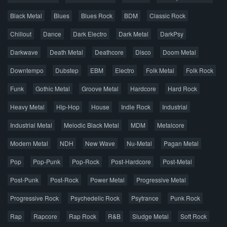
Новые раздачи
Все раздачи
Black Metal
Blues
Blues Rock
BDM
Classic Rock
Популярное за сутки
Chillout
Dance
Dark Electro
Dark Metal
DarkPsy
Darkwave
Death Metal
Deathcore
Disco
Doom Metal
Главная
Поиск по сайту
Карта сайта
Downtempo
Dubstep
EBM
Electro
Folk Metal
Folk Rock
Правообладателям
Funk
Gothic Metal
Groove Metal
Hardcore
Hard Rock
Авторская песня
Альтернатива
Блюз
Электроника
Heavy Metal
Hip-Hop
House
Indie Rock
Industrial
Джаз
Метал
Поп
Рэп
Рок
Шансон
Industrial Metal
Melodic Black Metal
MDM
Metalcore
© 2026 AggroMusic.ORG
Modern Metal
Весь материал выложен для ознакомления, после
NDH
New Wave
Nu-Metal
Pagan Metal
прослушивания аудио рекомендуем приобрести
Pop
Pop-Punk
лицензионную копию.
Pop-Rock
Post-Hardcore
Post-Metal
Post-Punk
Post-Rock
Power Metal
Progressive Metal
Progressive Rock
Psychedelic Rock
Psytrance
Punk Rock
Rap
Rapcore
Rap Rock
R&B
Sludge Metal
Soft Rock