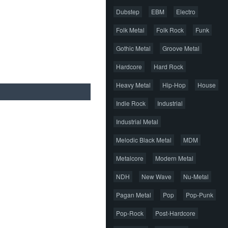
Dubstep
EBM
Electro
Folk Metal
Folk Rock
Funk
Gothic Metal
Groove Metal
Hardcore
Hard Rock
Heavy Metal
Hip-Hop
House
Indie Rock
Industrial
Industrial Metal
Melodic Black Metal
MDM
Metalcore
Modern Metal
NDH
New Wave
Nu-Metal
Pagan Metal
Pop
Pop-Punk
Pop-Rock
Post-Hardcore