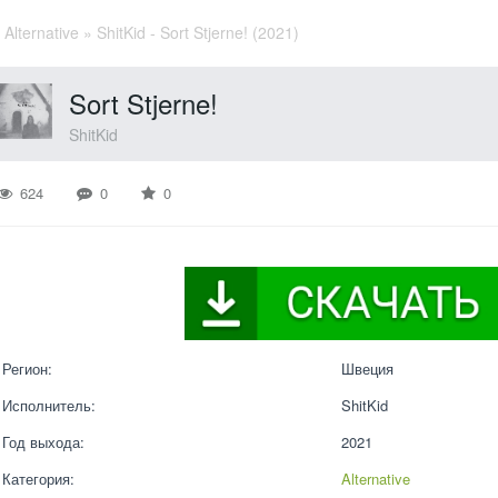
»
Alternative
» ShitKid - Sort Stjerne! (2021)
Sort Stjerne!
ShitKid
624
0
0
Регион:
Швеция
Исполнитель:
ShitKid
Год выхода:
2021
Категория:
Alternative