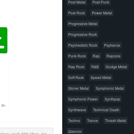
Post-Metal
Post-Punk
Post-Rock
Power Metal
Progressive Metal
Progressive Rock
Psychedelic Rock
Psytrance
Punk Rock
Rap
Rapcore
Rap Rock
R&B
Sludge Metal
Soft Rock
Speed Metal
Stoner Metal
Symphonic Metal
Symphonic Power
Synthpop
Synthwave
Technical Death
Techno
Trance
Thrash Metal
Шансон
logy-mp3-320-kbps-.torrent
21.06 Kb
cкачиваний: 61