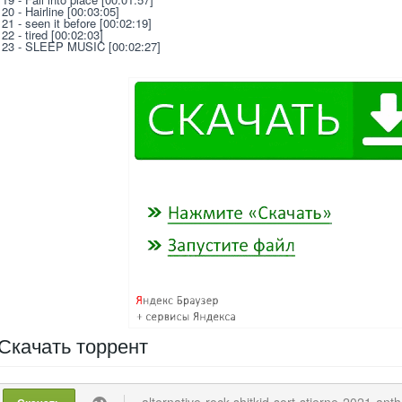
20 - Hairline [00:03:05]
21 - seen it before [00:02:19]
22 - tired [00:02:03]
23 - SLEEP MUSIC [00:02:27]
Скачать
торрент
alternative-rock-shitkid-sort-stjerne-2021-antho