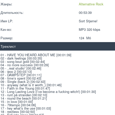
Жанры:
Alternative Rock
Длительность:
00:53:39
Имя LP:
Sort Stjerne!
Кач-во:
MP3 320 kbps  
Размер:
124  Мб
Треклист
01 - HAVE YOU HEARD ABOUT ME [00:01:39]
02 - dark feelings [00:03:35]
03 - song bout gold [00:02:44]
04 - no more success [00:03:29]
05 - _real studio” [00:02:46]
06 - woo 2 [00:03:13]
07 - DAMPSTEP [00:01:11]
08 - time’s spent [00:02:43]
09 - Single (back 2) [00:02:43]
10 - anyway (what is it worth_) [00:01:46]
11 - Faith in the Young [00:01:47]
12 - Long Lasting Love (I’ve become a fucking witch!) [00:01:30]
13 - runt på stranden [00:02:10]
14 - round the beach [00:01:21]
15 - in love [00:01:00]
16 - 79tempo [00:04:06]
17 - hey what’s the use [00:01:03]
18 - restless [00:02:50]
19 - Fall into place [00:01:57]