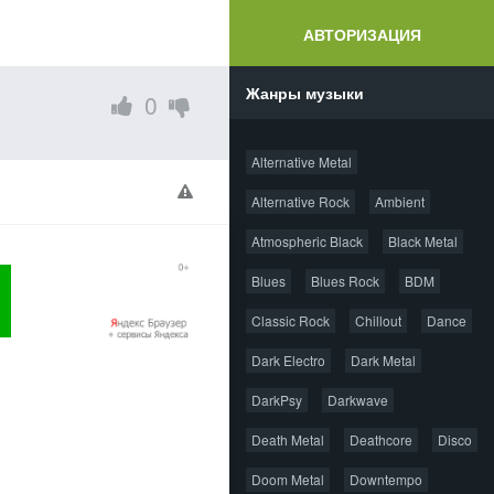
АВТОРИЗАЦИЯ
Жанры музыки
0
Alternative Metal
Alternative Rock
Ambient
Atmospheric Black
Black Metal
Blues
Blues Rock
BDM
Classic Rock
Chillout
Dance
Dark Electro
Dark Metal
DarkPsy
Darkwave
Death Metal
Deathcore
Disco
Doom Metal
Downtempo