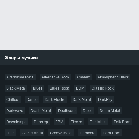
Жанры музыки
Новости
Alternative Metal
Alternative Rock
Ambient
Atmospheric Black
Новые раздачи
Все раздачи
Black Metal
Blues
Blues Rock
BDM
Classic Rock
Популярное за сутки
Chillout
Dance
Dark Electro
Dark Metal
DarkPsy
Darkwave
Death Metal
Deathcore
Disco
Doom Metal
Главная
Поиск по сайту
Карта сайта
Downtempo
Dubstep
EBM
Electro
Folk Metal
Folk Rock
Правообладателям
Funk
Gothic Metal
Groove Metal
Hardcore
Hard Rock