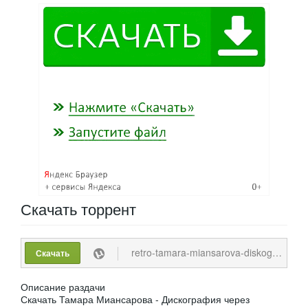
Скачать
торрент
retro-tamara-miansarova-diskografija10-cd-ep-1964-2008-mp3-tracks-192-320-kbps.torrent
Скачать
Описание раздачи
Скачать Тамара Миансарова - Дискография через