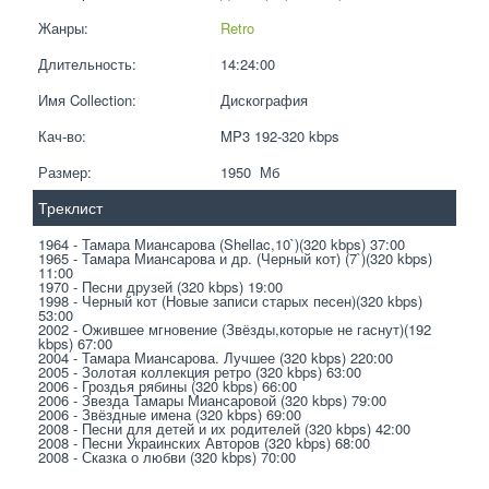
Жанры:
Retro
Длительность:
14:24:00
Имя Collection:
Дискография
Кач-во:
MP3 192-320 kbps  
Размер:
1950  Мб
Треклист
1964 - Тамара Миансарова (Shellac,10`)(320 kbps) 37:00
1965 - Тамара Миансарова и др. (Черный кот) (7`)(320 kbps) 
11:00
1970 - Песни друзей (320 kbps) 19:00
1998 - Черный кот (Новые записи старых песен)(320 kbps) 
53:00
2002 - Ожившее мгновение (Звёзды,которые не гаснут)(192 
kbps) 67:00
2004 - Тамара Миансарова. Лучшее (320 kbps) 220:00
2005 - Золотая коллекция ретро (320 kbps) 63:00
2006 - Гроздья рябины (320 kbps) 66:00
2006 - Звезда Тамары Миансаровой (320 kbps) 79:00
2006 - Звёздные имена (320 kbps) 69:00
2008 - Песни для детей и их родителей (320 kbps) 42:00
2008 - Песни Украинских Авторов (320 kbps) 68:00
2008 - Сказка о любви (320 kbps) 70:00