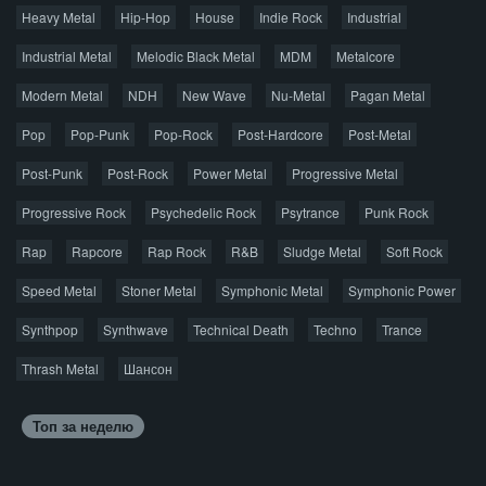
Авторская песня
Альтернатива
Блюз
Электроника
Heavy Metal
Hip-Hop
House
Indie Rock
Industrial
Джаз
Метал
Поп
Рэп
Рок
Шансон
Industrial Metal
Melodic Black Metal
MDM
Metalcore
© 2026 AggroMusic.ORG
Modern Metal
Весь материал выложен для ознакомления, после
NDH
New Wave
Nu-Metal
Pagan Metal
прослушивания аудио рекомендуем приобрести
Pop
Pop-Punk
лицензионную копию.
Pop-Rock
Post-Hardcore
Post-Metal
Post-Punk
Post-Rock
Power Metal
Progressive Metal
Progressive Rock
Psychedelic Rock
Psytrance
Punk Rock
Rap
Rapcore
Rap Rock
R&B
Sludge Metal
Soft Rock
Speed Metal
Stoner Metal
Symphonic Metal
Symphonic Power
Synthpop
Synthwave
Technical Death
Techno
Trance
Thrash Metal
Шансон
Топ за неделю