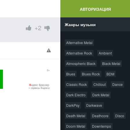
АВТОРИЗАЦИЯ
Жанры музыки
+2
Alternative Metal
Alternative Rock
Ambient
Atmospheric Black
Black Metal
Blues
Blues Rock
BDM
Classic Rock
Chillout
Dance
Dark Electro
Dark Metal
DarkPsy
Darkwave
Death Metal
Deathcore
Disco
Doom Metal
Downtempo