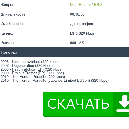
Жанры:
Dark Electro
 / 
EBM
Длительность:
06:16:56
Имя Collection:
Дискография
Кач-во:
MP3 320 kbps  
Размер:
868  Мб
Треклист
2006 - Realitaetsverlust (320 kbps)
2007 - Degeneration (320 kbps)
2008 - Psych[a]otica (EP) (320 kbps)
2009 - Projekt Tremor (EP) (320 kbps)
2010 - The Human Parasite (320 kbps)
2010 - The Human Parasite (Japanes Limited Edition) (320 kbps)