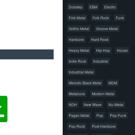
Dubstep
EBM
Electro
Folk Metal
Folk Rock
Funk
Gothic Metal
Groove Metal
Hardcore
Hard Rock
Heavy Metal
Hip-Hop
House
Indie Rock
Industrial
Industrial Metal
Melodic Black Metal
MDM
Metalcore
Modern Metal
NDH
New Wave
Nu-Metal
Pagan Metal
Pop
Pop-Punk
Pop-Rock
Post-Hardcore