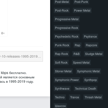
Post-Metal
Post-Punk
Post-Rock
Power Metal
Progressive Metal
Progressive Rock
Psychedelic Rock
Psytrance
Punk Rock
Rap
Rapcore
Rap Rock
R&B
Sludge Metal
-1995-2019-mp3-320-kbps.torrent
22.44 Kb
cк
Soft Rock
Speed Metal
Stoner Metal
Symphonic Metal
 kbps бесплатно.
ый является основным
Symphonic Power
Synthpop
сь в 1995-2019 году.
Synthwave
Technical Death
Techno
Trance
Thrash Metal
Шансон