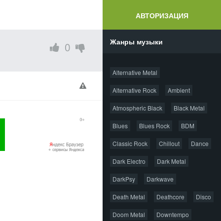
АВТОРИЗАЦИЯ
Жанры музыки
0
Alternative Metal
Alternative Rock
Ambient
Atmospheric Black
Black Metal
Blues
Blues Rock
BDM
Classic Rock
Chillout
Dance
Dark Electro
Dark Metal
DarkPsy
Darkwave
Death Metal
Deathcore
Disco
Doom Metal
Downtempo