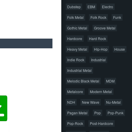
Dubstep
EBM
Electro
Folk Metal
Folk Rock
Funk
Gothic Metal
Groove Metal
Hardcore
Hard Rock
Heavy Metal
Hip-Hop
House
Indie Rock
Industrial
Industrial Metal
Melodic Black Metal
MDM
Metalcore
Modern Metal
NDH
New Wave
Nu-Metal
Pagan Metal
Pop
Pop-Punk
Pop-Rock
Post-Hardcore