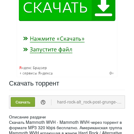
Скачать
торрент
hard-rock-alt_rock-post-grunge-mammoth-wvh-mammoth-wvh-2021-mp3-320-kbps.torrent
Скачать
Описание раздачи
Скачать Mammoth WVH - Mammoth WVH через торрент в
формате MP3 320 kbps бесплатно. Американская группа
Mammoth WVH играющая в жанре Hard Rock / Alternative