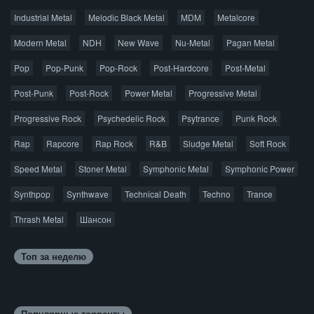
Industrial Metal
Melodic Black Metal
MDM
Metalcore
© 2026 AggroMusic.ORG
Modern Metal
Весь материал выложен для ознакомления, после
NDH
New Wave
Nu-Metal
Pagan Metal
прослушивания аудио рекомендуем приобрести
Pop
Pop-Punk
лицензионную копию.
Pop-Rock
Post-Hardcore
Post-Metal
Post-Punk
Post-Rock
Power Metal
Progressive Metal
Progressive Rock
Psychedelic Rock
Psytrance
Punk Rock
Rap
Rapcore
Rap Rock
R&B
Sludge Metal
Soft Rock
Speed Metal
Stoner Metal
Symphonic Metal
Symphonic Power
Synthpop
Synthwave
Technical Death
Techno
Trance
Thrash Metal
Шансон
Топ за неделю
Популярные торренты