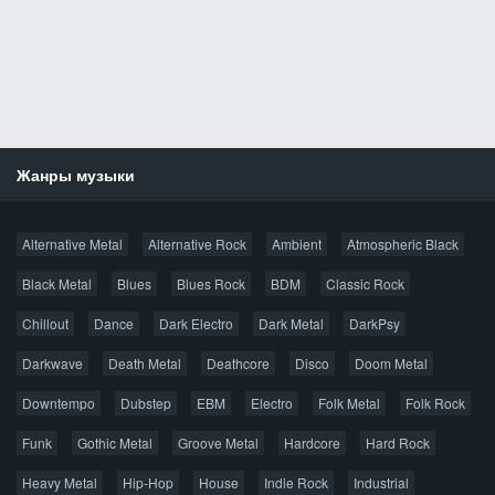
Жанры музыки
Новости
Alternative Metal
Alternative Rock
Ambient
Atmospheric Black
Новые раздачи
Все раздачи
Black Metal
Blues
Blues Rock
BDM
Classic Rock
Популярное за сутки
Chillout
Dance
Dark Electro
Dark Metal
DarkPsy
Darkwave
Death Metal
Deathcore
Disco
Doom Metal
Главная
Поиск по сайту
Карта сайта
Downtempo
Dubstep
EBM
Electro
Folk Metal
Folk Rock
Правообладателям
Funk
Gothic Metal
Groove Metal
Hardcore
Hard Rock
Авторская песня
Альтернатива
Блюз
Электроника
Heavy Metal
Hip-Hop
House
Indie Rock
Industrial
Джаз
Метал
Поп
Рэп
Рок
Шансон