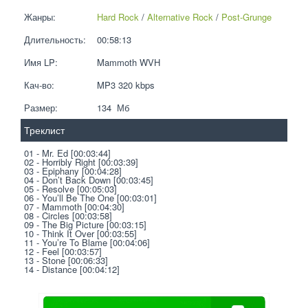
Жанры:
Hard Rock
 / 
Alternative Rock
 / 
Post-Grunge
Длительность:
00:58:13
Имя LP:
Mammoth WVH
Кач-во:
MP3 320 kbps  
Размер:
134  Мб
Треклист
01 - Mr. Ed [00:03:44]
02 - Horribly Right [00:03:39]
03 - Epiphany [00:04:28]
04 - Don’t Back Down [00:03:45]
05 - Resolve [00:05:03]
06 - You’ll Be The One [00:03:01]
07 - Mammoth [00:04:30]
08 - Circles [00:03:58]
09 - The Big Picture [00:03:15]
10 - Think It Over [00:03:55]
11 - You’re To Blame [00:04:06]
12 - Feel [00:03:57]
13 - Stone [00:06:33]
14 - Distance [00:04:12]