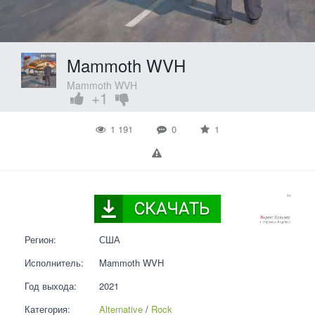
Mammoth WVH
Mammoth WVH
+1
1 191
0
1
Регион:
США
Исполнитель:
Mammoth WVH
Год выхода:
2021
Категория:
Alternative
 / 
Rock