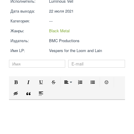
Исполнитель:
Luminous Veil
Дата выхода:
22 июля 2021
Категория:
---
Жанры:
Black Metal
Издатель:
BMC Productions
Имя LP:
Vespers for the Loom and Lain
Полужирный
Курсив
Подчеркнутый
Зачеркнутый
Выравнивание
Нумерованный список
Маркированный 
Вставить 
Вставка скрытого текста
Вставка цитаты
Вставка спойлера