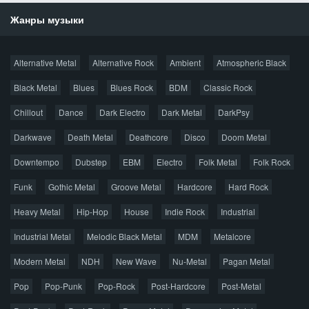
Жанры музыки
Новости
Alternative Metal
Alternative Rock
Ambient
Atmospheric Black
Новые раздачи
Все раздачи
Black Metal
Blues
Blues Rock
BDM
Classic Rock
Популярное за сутки
Chillout
Dance
Dark Electro
Dark Metal
DarkPsy
Darkwave
Death Metal
Deathcore
Disco
Doom Metal
Главная
Поиск по сайту
Карта сайта
Downtempo
Dubstep
EBM
Electro
Folk Metal
Folk Rock
Правообладателям
Funk
Gothic Metal
Groove Metal
Hardcore
Hard Rock
Авторская песня
Альтернатива
Блюз
Электроника
Heavy Metal
Hip-Hop
House
Indie Rock
Industrial
Джаз
Метал
Поп
Рэп
Рок
Шансон
Industrial Metal
Melodic Black Metal
MDM
Metalcore
© 2026 AggroMusic.ORG
Modern Metal
Весь материал выложен для ознакомления, после
NDH
New Wave
Nu-Metal
Pagan Metal
прослушивания аудио рекомендуем приобрести
Pop
Pop-Punk
лицензионную копию.
Pop-Rock
Post-Hardcore
Post-Metal