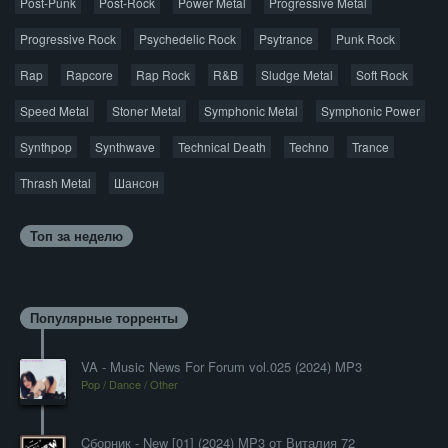
Post-Punk
Post-Rock
Power Metal
Progressive Metal
Progressive Rock
Psychedelic Rock
Psytrance
Punk Rock
Rap
Rapcore
Rap Rock
R&B
Sludge Metal
Soft Rock
Speed Metal
Stoner Metal
Symphonic Metal
Symphonic Power
Synthpop
Synthwave
Technical Death
Techno
Trance
Thrash Metal
Шансон
Топ за неделю
Популярные торренты
VA - Music News For Forum vol.025 (2024) MP3
Pop / Dance / Other
Cборник - New [01] (2024) MP3 от Виталия 72