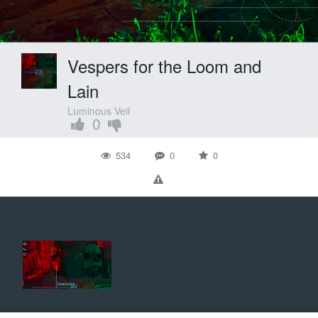
Vespers for the Loom and
Lain
Luminous Veil
0
534
0
0