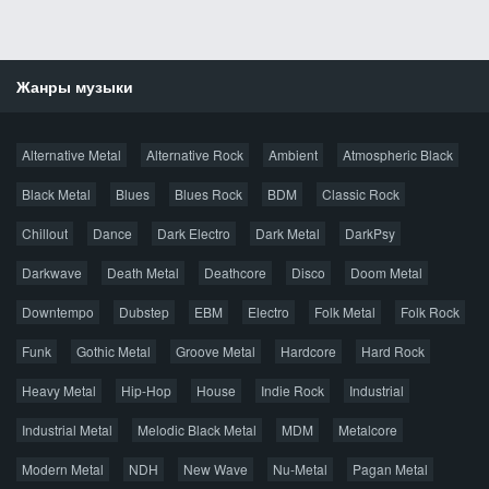
Жанры музыки
Новости
Alternative Metal
Alternative Rock
Ambient
Atmospheric Black
Новые раздачи
Все раздачи
Black Metal
Blues
Blues Rock
BDM
Classic Rock
Популярное за сутки
Chillout
Dance
Dark Electro
Dark Metal
DarkPsy
Darkwave
Death Metal
Deathcore
Disco
Doom Metal
Главная
Поиск по сайту
Карта сайта
Downtempo
Dubstep
EBM
Electro
Folk Metal
Folk Rock
Правообладателям
Funk
Gothic Metal
Groove Metal
Hardcore
Hard Rock
Авторская песня
Альтернатива
Блюз
Электроника
Heavy Metal
Hip-Hop
House
Indie Rock
Industrial
Джаз
Метал
Поп
Рэп
Рок
Шансон
Industrial Metal
Melodic Black Metal
MDM
Metalcore
© 2026 AggroMusic.ORG
Modern Metal
Весь материал выложен для ознакомления, после
NDH
New Wave
Nu-Metal
Pagan Metal