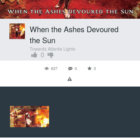
When the Ashes Devoured
the Sun
Towards Atlantis Lights
0
637
0
0