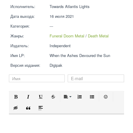
Исполнитель:
Towards Atlantis Lights
Дата выхода:
16 июля 2021
Категория:
---
Жанры:
Funeral Doom Metal
 / 
Death Metal
Издатель:
Independent
Имя LP:
When the Ashes Devoured the Sun
Версия издания:
Digipak
Полужирный
Курсив
Подчеркнутый
Зачеркнутый
Выравнивание
Нумерованный список
Маркированный 
Вставить 
Вставка скрытого текста
Вставка цитаты
Вставка спойлера