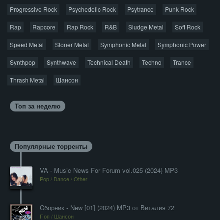
Progressive Rock
Psychedelic Rock
Psytrance
Punk Rock
Rap
Rapcore
Rap Rock
R&B
Sludge Metal
Soft Rock
Speed Metal
Stoner Metal
Symphonic Metal
Symphonic Power
Synthpop
Synthwave
Technical Death
Techno
Trance
Thrash Metal
Шансон
Топ за неделю
Популярные торренты
VA - Music News For Forum vol.025 (2024) MP3
Pop / Dance / Other
Cборник - New [01] (2024) MP3 от Виталия 72
Поп / Шансон