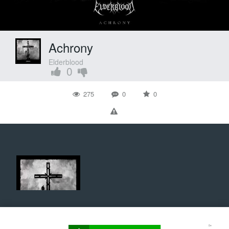
Achrony
Elderblood
0
275
0
0