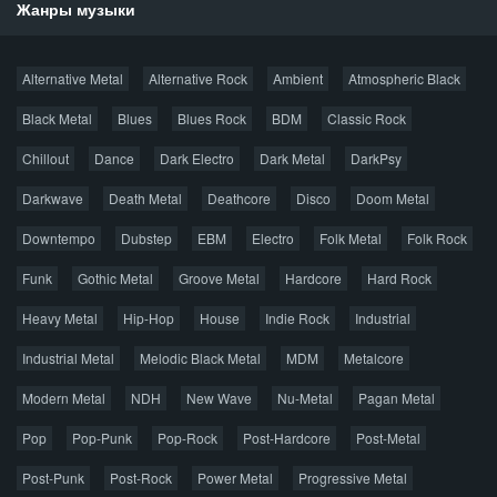
Жанры музыки
Новости
Alternative Metal
Alternative Rock
Ambient
Atmospheric Black
Новые раздачи
Все раздачи
Black Metal
Blues
Blues Rock
BDM
Classic Rock
Популярное за сутки
Chillout
Dance
Dark Electro
Dark Metal
DarkPsy
Darkwave
Death Metal
Deathcore
Disco
Doom Metal
Главная
Поиск по сайту
Карта сайта
Downtempo
Dubstep
EBM
Electro
Folk Metal
Folk Rock
Правообладателям
Funk
Gothic Metal
Groove Metal
Hardcore
Hard Rock
Авторская песня
Альтернатива
Блюз
Электроника
Heavy Metal
Hip-Hop
House
Indie Rock
Industrial
Джаз
Метал
Поп
Рэп
Рок
Шансон
Industrial Metal
Melodic Black Metal
MDM
Metalcore
© 2026 AggroMusic.ORG
Modern Metal
Весь материал выложен для ознакомления, после
NDH
New Wave
Nu-Metal
Pagan Metal
прослушивания аудио рекомендуем приобрести
Pop
Pop-Punk
лицензионную копию.
Pop-Rock
Post-Hardcore
Post-Metal
Post-Punk
Post-Rock
Power Metal
Progressive Metal