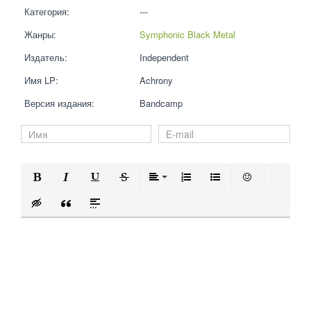
Категория:
---
Жанры:
Symphonic Black Metal
Издатель:
Independent
Имя LP:
Achrony
Версия издания:
Bandcamp
Полужирный
Курсив
Подчеркнутый
Зачеркнутый
Выравнивание
Нумерованный список
Маркированный 
Вставить 
Вставка скрытого текста
Вставка цитаты
Вставка спойлера