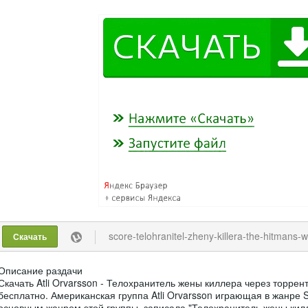
score-telohranitel-zheny-killera-the-hitmans-wifes-bodyguard-by-atli-orv
Скачать
Описание раздачи
Скачать Atli Orvarsson - Телохранитель жены киллера через торре
бесплатно. Американская группа Atli Orvarsson играющая в жанре 
основным жанром этой группы, записала "Телохранитель жены килл