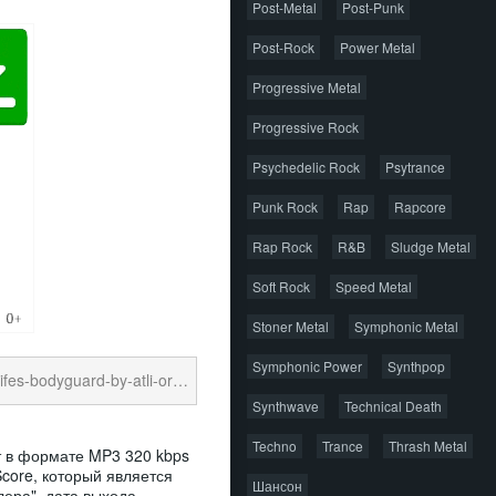
Post-Metal
Post-Punk
Post-Rock
Power Metal
Progressive Metal
Progressive Rock
Psychedelic Rock
Psytrance
Punk Rock
Rap
Rapcore
Rap Rock
R&B
Sludge Metal
Soft Rock
Speed Metal
Stoner Metal
Symphonic Metal
Symphonic Power
Synthpop
arsson-2021-mp3-tracks-320-kbps.torrent
Synthwave
Technical Death
Techno
Trance
Thrash Metal
нт в формате MP3 320 kbps
Score, который является
Шансон
ера", дата выхода