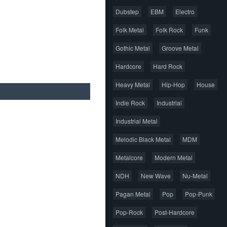
Dubstep
EBM
Electro
Folk Metal
Folk Rock
Funk
Gothic Metal
Groove Metal
Hardcore
Hard Rock
Heavy Metal
Hip-Hop
House
Indie Rock
Industrial
Industrial Metal
Melodic Black Metal
MDM
Metalcore
Modern Metal
NDH
New Wave
Nu-Metal
Pagan Metal
Pop
Pop-Punk
Pop-Rock
Post-Hardcore