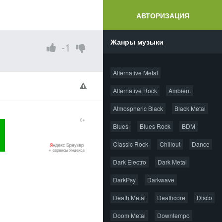
АВТОРИЗАЦИЯ
Жанры музыки
-1
Alternative Metal
Alternative Rock
Ambient
Atmospheric Black
Black Metal
Blues
Blues Rock
BDM
Classic Rock
Chillout
Dance
Dark Electro
Dark Metal
DarkPsy
Darkwave
Death Metal
Deathcore
Disco
Doom Metal
Downtempo