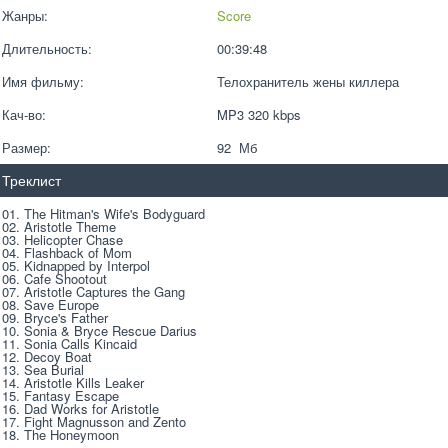
Жанры:
Score
Длительность:
00:39:48
Имя фильму:
Телохранитель жены киллера
Кач-во:
MP3 320 kbps  
Размер:
92  Мб
Треклист
01. The Hitman's Wife's Bodyguard
02. Aristotle Theme
03. Helicopter Chase
04. Flashback of Mom
05. Kidnapped by Interpol
06. Cafe Shootout
07. Aristotle Captures the Gang
08. Save Europe
09. Bryce's Father
10. Sonia & Bryce Rescue Darius
11. Sonia Calls Kincaid
12. Decoy Boat
13. Sea Burial
14. Aristotle Kills Leaker
15. Fantasy Escape
16. Dad Works for Aristotle
17. Fight Magnusson and Zento
18. The Honeymoon