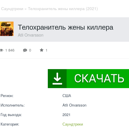
»
Саундтреки
» Телохранитель жены киллера (2021)
Телохранитель жены киллера
Atli Orvarsson
1 846
0
1
Регион:
США
Исполнитель:
Atli Orvarsson
Год выхода:
2021
Категория:
Саундтреки