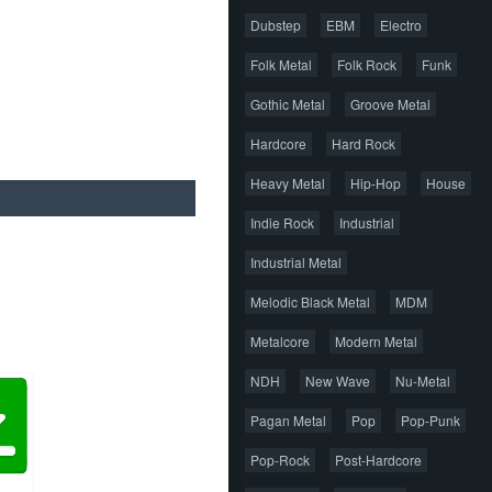
Dubstep
EBM
Electro
Folk Metal
Folk Rock
Funk
Gothic Metal
Groove Metal
Hardcore
Hard Rock
Heavy Metal
Hip-Hop
House
Indie Rock
Industrial
Industrial Metal
Melodic Black Metal
MDM
Metalcore
Modern Metal
NDH
New Wave
Nu-Metal
Pagan Metal
Pop
Pop-Punk
Pop-Rock
Post-Hardcore