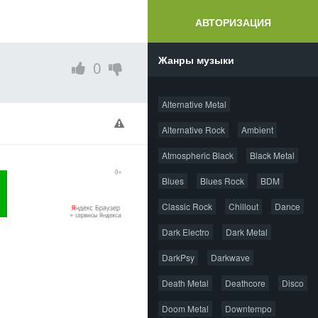
АВТОРИЗАЦИЯ
Жанры музыки
0
Alternative Metal
Alternative Rock
Ambient
Atmospheric Black
Black Metal
Blues
Blues Rock
BDM
Classic Rock
Chillout
Dance
Dark Electro
Dark Metal
DarkPsy
Darkwave
Death Metal
Deathcore
Disco
Doom Metal
Downtempo