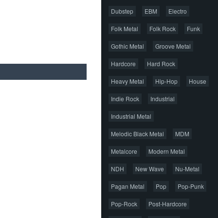
Dubstep
EBM
Electro
Folk Metal
Folk Rock
Funk
Gothic Metal
Groove Metal
Hardcore
Hard Rock
Heavy Metal
Hip-Hop
House
Indie Rock
Industrial
Industrial Metal
Melodic Black Metal
MDM
Metalcore
Modern Metal
NDH
New Wave
Nu-Metal
Pagan Metal
Pop
Pop-Punk
Pop-Rock
Post-Hardcore