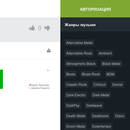
АВТОРИЗАЦИЯ
Жанры музыки
0
Alternative Metal
Alternative Rock
Ambient
Atmospheric Black
Black Metal
Blues
Blues Rock
BDM
Classic Rock
Chillout
Dance
Dark Electro
Dark Metal
DarkPsy
Darkwave
Death Metal
Deathcore
Disco
Doom Metal
Downtempo