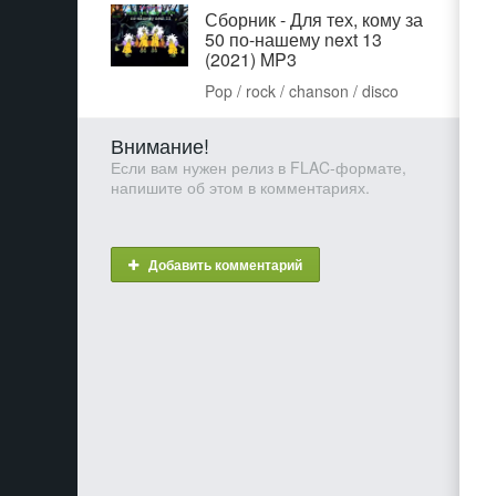
Сборник - Для тех, кому за
50 по-нашему next 13
(2021) MP3
Pop / rock / chanson / disco
Внимание!
Если вам нужен релиз в FLAC-формате,
напишите об этом в комментариях.
Добавить комментарий