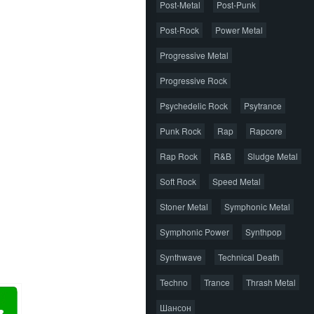
Post-Metal
Post-Punk
Post-Rock
Power Metal
Progressive Metal
Progressive Rock
Psychedelic Rock
Psytrance
Punk Rock
Rap
Rapcore
Rap Rock
R&B
Sludge Metal
Soft Rock
Speed Metal
Stoner Metal
Symphonic Metal
Symphonic Power
Synthpop
Synthwave
Technical Death
Techno
Trance
Thrash Metal
Шансон