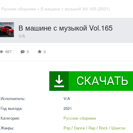
»
Русские сборники
» В машине с музыкой Vol.165 (2021)
В машине с музыкой Vol.165
V/A
657
0
0
Исполнитель:
V/A
Год выхода:
2021
Категория:
Русские сборники
Жанры:
Pop
 / 
Dance
 / 
Rap
 / 
Rock
 / 
Шансон