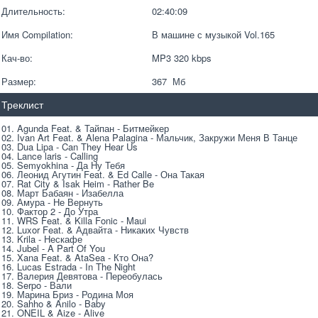
Длительность:
02:40:09
Имя Compilation:
В машине с музыкой Vol.165
Кач-во:
MP3 320 kbps  
Размер:
367  Мб
Треклист
01. Agunda Feat. & Тайпан - Битмейкер
02. Ivan Art Feat. & Alena Palagina - Мальчик, Закружи Меня В Танце
03. Dua Lipa - Can They Hear Us
04. Lance laris - Calling
05. Semyokhina - Да Ну Тебя
06. Леонид Агутин Feat. & Ed Calle - Она Такая
07. Rat City & Isak Heim - Rather Be
08. Март Бабаян - Изабелла
09. Амура - Не Вернуть
10. Фактор 2 - До Утра
11. WRS Feat. & Killa Fonic - Maui
12. Luxor Feat. & Адвайта - Никаких Чувств
13. Krila - Нескафе
14. Jubel - A Part Of You
15. Xana Feat. & AtaSea - Кто Она?
16. Lucas Estrada - In The Night
17. Валерия Девятова - Переобулась
18. Serpo - Вали
19. Марина Бриз - Родина Моя
20. Sahho & Anilo - Baby
21. ONEIL & Aize - Alive