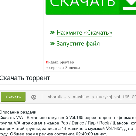
Скачать
торрент
sbornik_-_v_mashine_s_muzykoj_vol_165_2
Скачать
Описание раздачи
Скачать V/A - В машине с музыкой Vol.165 через торрент в формат
группа V/A играющая в жанре Pop / Dance / Rap / Rock / Шансон, 
жанром этой группы, записала "В машине с музыкой Vol.165", дата 
году. Общее время релиза составила 02:40:09 минут.