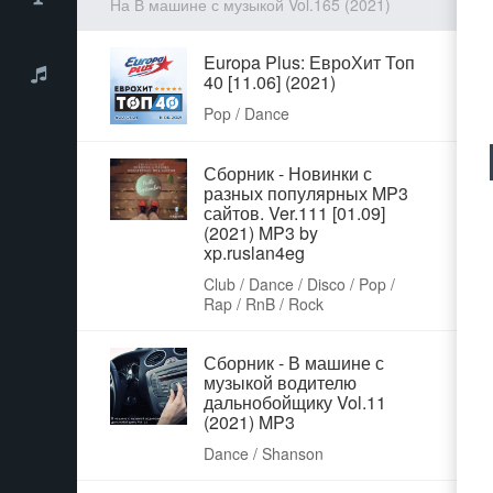
На В машине с музыкой Vol.165 (2021)
Europa Plus: ЕвроХит Топ
40 [11.06] (2021)
Pop / Dance
Сборник - Новинки с
разных популярных MP3
сайтов. Ver.111 [01.09]
(2021) MP3 by
xp.ruslan4eg
Club / Dance / Disco / Pop /
Rap / RnB / Rock
Сборник - В машине с
музыкой водителю
дальнобойщику Vol.11
(2021) MP3
Dance / Shanson