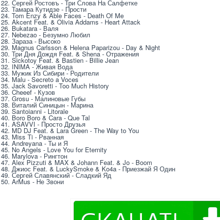
22. Сергей Ростовъ - Три Слова На Салфетке
23. Тамара Кутидзе - Прости
24. Tom Enzy & Able Faces - Death Of Me
25. Akcent Feat. & Olivia Addams - Heart Attack
26. Bukatara - Валя
27. Nebezao - Безумно Любил
28. Зараза - Высоко
29. Magnus Carlsson & Helena Paparizou - Day & Night
30. Три Дня Дождя Feat. & Shena - Отражения
31. Sickotoy Feat. & Bastien - Billie Jean
32. INIMA - Живая Вода
33. Мужик Из Сибири - Родители
34. Malu - Secreto a Voces
35. Jack Savoretti - Too Much History
36. Cheeef - Кузов
37. Grosu - Малиновые Губы
38. Виталий Синицын - Марина
39. Santoianni - Litorale
40. Boro Boro & Cara - Que Tal
41. ASAVVI - Просто Друзья
42. MD DJ Feat. & Lara Green - The Way to You
43. Miss Ti - Рванная
44. Andreyana - Ты и Я
45. No Angels - Love You for Eternity
46. Marylova - Рингтон
47. Alex Pizzuti & MAX & Johann Feat. & Jo - Boom
48. Джиос Feat. & LuckySmoke & Ko4a - Приезжай Я Один
49. Сергей Славянский - Сладкий Яд
50. ArMus - Не Звони