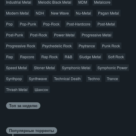
Industrial Metal
Melodic Black Metal
MDM
Metalcore
© 2026 AggroMusic.ORG
Modern Metal
Весь материал выложен для ознакомления, после
NDH
New Wave
Nu-Metal
Pagan Metal
прослушивания аудио рекомендуем приобрести
Pop
Pop-Punk
лицензионную копию.
Pop-Rock
Post-Hardcore
Post-Metal
Post-Punk
Post-Rock
Power Metal
Progressive Metal
Progressive Rock
Psychedelic Rock
Psytrance
Punk Rock
Rap
Rapcore
Rap Rock
R&B
Sludge Metal
Soft Rock
Speed Metal
Stoner Metal
Symphonic Metal
Symphonic Power
Synthpop
Synthwave
Technical Death
Techno
Trance
Thrash Metal
Шансон
Топ за неделю
Популярные торренты