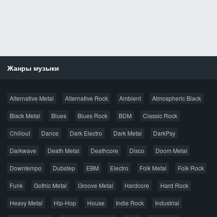
Жанры музыки
Новости
Alternative Metal
Alternative Rock
Ambient
Atmospheric Black
Новые раздачи
Все раздачи
Black Metal
Blues
Blues Rock
BDM
Classic Rock
Популярное за сутки
Chillout
Dance
Dark Electro
Dark Metal
DarkPsy
Darkwave
Death Metal
Deathcore
Disco
Doom Metal
Главная
Поиск по сайту
Карта сайта
Downtempo
Dubstep
EBM
Electro
Folk Metal
Folk Rock
Правообладателям
Funk
Gothic Metal
Groove Metal
Hardcore
Hard Rock
Авторская песня
Альтернатива
Блюз
Электроника
Heavy Metal
Hip-Hop
House
Indie Rock
Industrial
Джаз
Метал
Поп
Рэп
Рок
Шансон