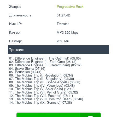
Жанры:
Progressive Rock
Длительность:
01:27:42
Имя LP:
Transist
Кач-во:
MP3 320 kbps  
Размер:
202  Мб
Треклист
01. Difference Engines (I. The Optimist) (05:05)
02. Difference Engines (II. Zero One) (06:18)
03. Difference Engines (III. Determinant) (05:07)
04. Bravo Sierra (07:16)
05. Perihelion (03:41)
06. The Mobius Trip (I. Revelation) (08:34)
07. The Mobius Trip (II. Singularity) (03:30)
08. The Mobius Trip (III. Space Angels) (05:08)
09. The Mobius Trip (IV. Powerless) (03:48)
10. The Mobius Trip (V. Solar Sails) (12:12)
11. The Mobius Trip (VI. Veil of Stars) (05:32)
12. The Mobius Trip (VII. Resistor) (07:11)
13. The Mobius Trip (VIII. Positron Heart) (06:46)
14. The Mobius Trip (IX. Genesis) (07:38)