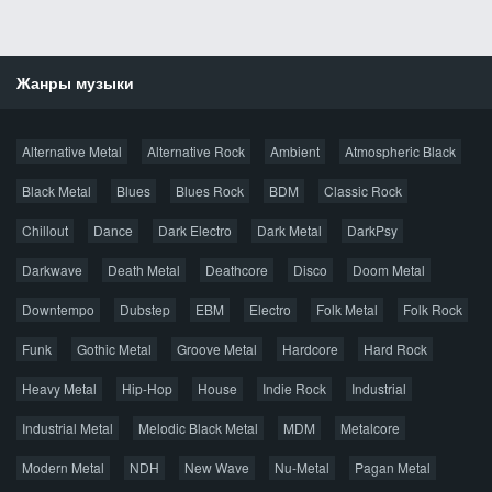
Жанры музыки
Новости
Alternative Metal
Alternative Rock
Ambient
Atmospheric Black
Новые раздачи
Все раздачи
Black Metal
Blues
Blues Rock
BDM
Classic Rock
Популярное за сутки
Chillout
Dance
Dark Electro
Dark Metal
DarkPsy
Darkwave
Death Metal
Deathcore
Disco
Doom Metal
Главная
Поиск по сайту
Карта сайта
Downtempo
Dubstep
EBM
Electro
Folk Metal
Folk Rock
Правообладателям
Funk
Gothic Metal
Groove Metal
Hardcore
Hard Rock
Авторская песня
Альтернатива
Блюз
Электроника
Heavy Metal
Hip-Hop
House
Indie Rock
Industrial
Джаз
Метал
Поп
Рэп
Рок
Шансон
Industrial Metal
Melodic Black Metal
MDM
Metalcore
© 2026 AggroMusic.ORG
Modern Metal
Весь материал выложен для ознакомления, после
NDH
New Wave
Nu-Metal
Pagan Metal
прослушивания аудио рекомендуем приобрести