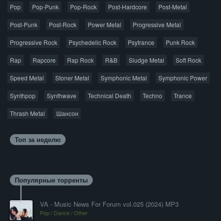
Pop
Pop-Punk
лицензионную копию.
Pop-Rock
Post-Hardcore
Post-Metal
Post-Punk
Post-Rock
Power Metal
Progressive Metal
Progressive Rock
Psychedelic Rock
Psytrance
Punk Rock
Rap
Rapcore
Rap Rock
R&B
Sludge Metal
Soft Rock
Speed Metal
Stoner Metal
Symphonic Metal
Symphonic Power
Synthpop
Synthwave
Technical Death
Techno
Trance
Thrash Metal
Шансон
Топ за неделю
Популярные торренты
VA - Music News For Forum vol.025 (2024) MP3
Pop / Dance / Other