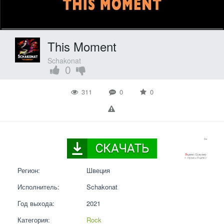
This Moment
Schakonat
0
311
0
0
Регион:
Швеция
Исполнитель:
Schakonat
Год выхода:
2021
Категория:
Rock