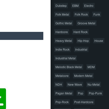
Dubstep
EBM
Electro
Folk Metal
Folk Rock
Funk
Gothic Metal
Groove Metal
Hardcore
Hard Rock
Heavy Metal
Hip-Hop
House
Indie Rock
Industrial
Industrial Metal
Melodic Black Metal
MDM
Metalcore
Modern Metal
NDH
New Wave
Nu-Metal
Pagan Metal
Pop
Pop-Punk
Pop-Rock
Post-Hardcore