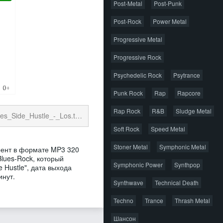
Post-Metal
Post-Punk
Post-Rock
Power Metal
Progressive Metal
Progressive Rock
Psychedelic Rock
Psytrance
Punk Rock
Rap
Rapcore
Rap Rock
R&B
Sludge Metal
de_Hustle_-_Los.torrent
16.99 Kb
cкачиваний: 20
Soft Rock
Speed Metal
Stoner Metal
Symphonic Metal
оррент в формате MP3 320
Blues-Rock, который
Symphonic Power
Synthpop
 Hustle", дата выхода
инут.
Synthwave
Technical Death
Techno
Trance
Thrash Metal
Шансон