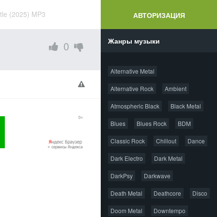
stle (2025) MP3
АВТОРИЗАЦИЯ
Жанры музыки
0
Alternative Metal
Alternative Rock
Ambient
Atmospheric Black
Black Metal
Blues
Blues Rock
BDM
Classic Rock
Chillout
Dance
Dark Electro
Dark Metal
DarkPsy
Darkwave
Death Metal
Deathcore
Disco
Doom Metal
Downtempo