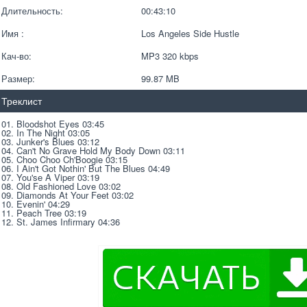
Длительность:
00:43:10
Имя :
Los Angeles Side Hustle
Кач-во:
MP3 320 kbps  
Размер:
99.87 MB 
Треклист
01. Bloodshot Eyes 03:45
02. In The Night 03:05
03. Junker's Blues 03:12
04. Can't No Grave Hold My Body Down 03:11
05. Choo Choo Ch'Boogie 03:15
06. I Ain't Got Nothin' But The Blues 04:49
07. You'se A Viper 03:19
08. Old Fashioned Love 03:02
09. Diamonds At Your Feet 03:02
10. Evenin' 04:29
11. Peach Tree 03:19
12. St. James Infirmary 04:36