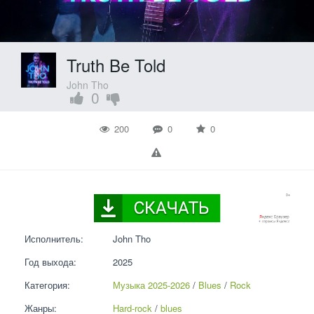
Truth Be Told
John Tho
0
200
0
0
Исполнитель:
John Tho
Год выхода:
2025
Категория:
Музыка 2025-2026
 / 
Blues
 / 
Rock
Жанры:
Hard-rock
 / 
blues