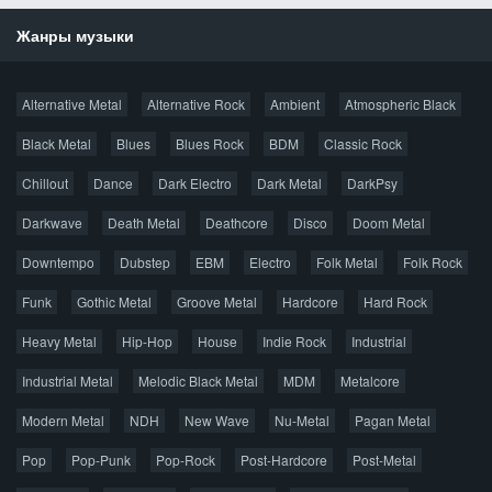
Жанры музыки
Новости
Alternative Metal
Alternative Rock
Ambient
Atmospheric Black
Новые раздачи
Все раздачи
Black Metal
Blues
Blues Rock
BDM
Classic Rock
Популярное за сутки
Chillout
Dance
Dark Electro
Dark Metal
DarkPsy
Darkwave
Death Metal
Deathcore
Disco
Doom Metal
Главная
Поиск по сайту
Карта сайта
Downtempo
Dubstep
EBM
Electro
Folk Metal
Folk Rock
Правообладателям
Funk
Gothic Metal
Groove Metal
Hardcore
Hard Rock
Авторская песня
Альтернатива
Блюз
Электроника
Heavy Metal
Hip-Hop
House
Indie Rock
Industrial
Джаз
Метал
Поп
Рэп
Рок
Шансон
Industrial Metal
Melodic Black Metal
MDM
Metalcore
© 2026 AggroMusic.ORG
Modern Metal
Весь материал выложен для ознакомления, после
NDH
New Wave
Nu-Metal
Pagan Metal
прослушивания аудио рекомендуем приобрести
Pop
Pop-Punk
лицензионную копию.
Pop-Rock
Post-Hardcore
Post-Metal