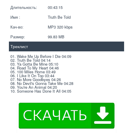
Длительность:
00:43:15
Имя :
Truth Be Told
Кач-во:
MP3 320 kbps  
Размер:
99.83 MB 
Треклист
01. Wake Me Up Before I Die 04:09
02. Truth Be Told 04:14
03. Ya Gotta Be Mine 05:10
04. Road To My Heart 04:46
05. 100 Miles Home 03:49
06. I Like It On Top 03:44
07. No More Goodbyes 04:26
08. No Devil's Gonna Take Me 04:28
09. You're An Animal 04:20
10. Someone Has Done It All 04:05