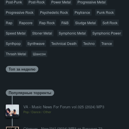
Post-Punk
Post-Rock
Power Metal
Progressive Metal
Progressive Rock
Psychedelic Rock
Psytrance
Punk Rock
Rap
Rapcore
Rap Rock
R&B
Sludge Metal
Soft Rock
Speed Metal
Stoner Metal
Symphonic Metal
Symphonic Power
Synthpop
Synthwave
Technical Death
Techno
Trance
Thrash Metal
Шансон
Топ за неделю
Популярные торренты
VA - Music News For Forum vol.025 (2024) MP3
Pop / Dance / Other
Cборник - New [01] (2024) MP3 от Виталия 72