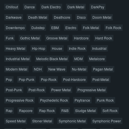
Chillout
Dance
Dark Electro
Dark Metal
DarkPsy
Darkwave
Death Metal
Deathcore
Disco
Doom Metal
Главная
Поиск по сайту
Карта сайта
Downtempo
Dubstep
EBM
Electro
Folk Metal
Folk Rock
Правообладателям
Funk
Gothic Metal
Groove Metal
Hardcore
Hard Rock
Авторская песня
Альтернатива
Блюз
Электроника
Heavy Metal
Hip-Hop
House
Indie Rock
Industrial
Джаз
Метал
Поп
Рэп
Рок
Шансон
Industrial Metal
Melodic Black Metal
MDM
Metalcore
© 2026 AggroMusic.ORG
Modern Metal
Весь материал выложен для ознакомления, после
NDH
New Wave
Nu-Metal
Pagan Metal
прослушивания аудио рекомендуем приобрести
Pop
Pop-Punk
лицензионную копию.
Pop-Rock
Post-Hardcore
Post-Metal
Post-Punk
Post-Rock
Power Metal
Progressive Metal
Progressive Rock
Psychedelic Rock
Psytrance
Punk Rock
Rap
Rapcore
Rap Rock
R&B
Sludge Metal
Soft Rock
Speed Metal
Stoner Metal
Symphonic Metal
Symphonic Power