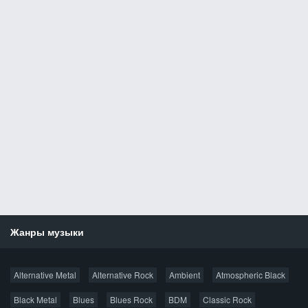
Жанры музыки
Новости
Alternative Metal
Alternative Rock
Ambient
Atmospheric Black
Новые раздачи
Все раздачи
Black Metal
Blues
Blues Rock
BDM
Classic Rock
Популярное за сутки