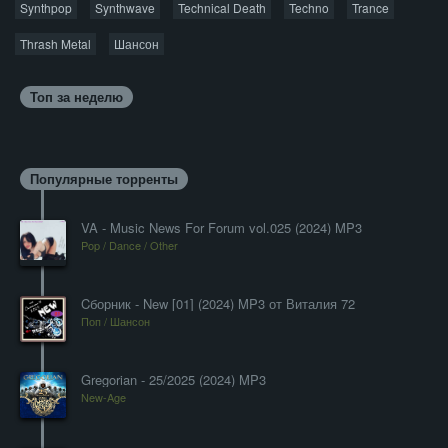
Synthpop
Synthwave
Technical Death
Techno
Trance
Thrash Metal
Шансон
Топ за неделю
Популярные торренты
VA - Music News For Forum vol.025 (2024) MP3
Pop / Dance / Other
Cборник - New [01] (2024) MP3 от Виталия 72
Поп / Шансон
Gregorian - 25/2025 (2024) MP3
New-Age