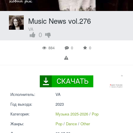
Music News vol.276
VA
0
884
0
0
Исполнитель:
VA
Год выхода:
2023
Категория:
Музыка 2025-2026
 / 
Pop
Жанры:
Pop
 / 
Dance
 / 
Other