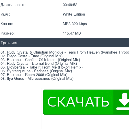
Длительность:
00:49:52
Имя :
White Edition
Кач-во:
MP3 320 kbps  
Размер:
115.47 MB 
Треклист
01. Rudy Crystal & Christian Monique - Tears From Heaven (Ivanshee Throb
02. Diego Costa - Time (Original Mix)
03. Botxsoul - Conflict Of Interest (Original Mix)
04. Rudy Crystal - Eternal Bond (Original Mix)
05. Djcybertsai - Take It From Me (Hokori Remix)
06. Syntetiqueline - Sadness (Original Mix)
07. Botxsoul - Room 2008 (Original Mix)
08. Ilya Gerus - Microcosmos (Original Mix)