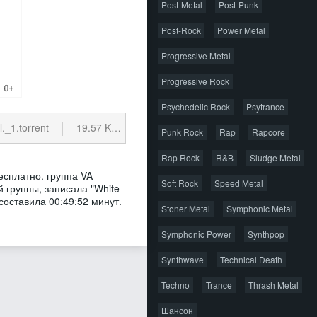
Post-Metal
Post-Punk
Post-Rock
Power Metal
Progressive Metal
Progressive Rock
Psychedelic Rock
Psytrance
._1.torrent
19.57 Kb
cкачиваний: 44
Punk Rock
Rap
Rapcore
Rap Rock
R&B
Sludge Metal
есплатно. группа VA
Soft Rock
Speed Metal
 группы, записала "White
составила 00:49:52 минут.
Stoner Metal
Symphonic Metal
Symphonic Power
Synthpop
Synthwave
Technical Death
Techno
Trance
Thrash Metal
Шансон