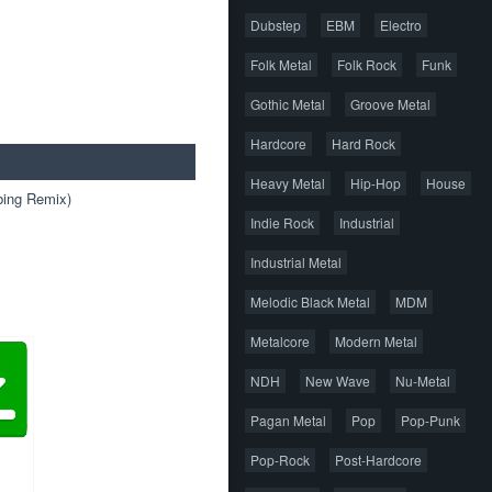
Dubstep
EBM
Electro
Folk Metal
Folk Rock
Funk
Gothic Metal
Groove Metal
Hardcore
Hard Rock
Heavy Metal
Hip-Hop
House
bing Remix)
Indie Rock
Industrial
Industrial Metal
Melodic Black Metal
MDM
Metalcore
Modern Metal
NDH
New Wave
Nu-Metal
Pagan Metal
Pop
Pop-Punk
Pop-Rock
Post-Hardcore