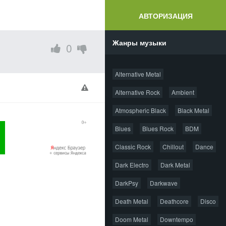
АВТОРИЗАЦИЯ
Жанры музыки
0
Alternative Metal
Alternative Rock
Ambient
Atmospheric Black
Black Metal
Blues
Blues Rock
BDM
Classic Rock
Chillout
Dance
Dark Electro
Dark Metal
DarkPsy
Darkwave
Death Metal
Deathcore
Disco
Doom Metal
Downtempo