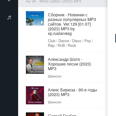
На VA - White Edition (2023) MP3
Сборник - Новинки с
разных популярных MP3
сайтов. Ver.129 [01.07]
(2023) MP3 by
xp.ruslan4eg
Club / Dance / Disco / Pop /
Rap / RnB / Rock
Александр Шато -
Хорошие песни (2023)
MP3
Шансон
Алекс Бирюза - 90-е годы
(2023) MP3
Шансон
Сергей Грубов -