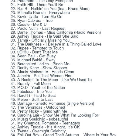
20. Paramore - The Only Exception 
21. Faith Hill - There You’ll Be 
22. B.o.B - Nothin’ on You (feat. Bruno Mars) 
23. Michelle Branch - Everywhere 
24. Kevin Lyttle - Turn Me On 
25. Ryan Cabrera - True 
26. Cassie - Me & U 
27. Paolo Nutini - Last Request 
28. Dante Thomas - Miss California (Radio Version) 
29. Ashley Tisdale - He Said She Said 
30. Tamia - Officially Missing You 
31. The Darkness - I Believe in a Thing Called Love 
32. Rupee - Tempted to Touch 
33. 3OH!3 - Don't Trust Me 
34. Sean Paul - Get Busy 
35. Michael Bublé - Sway 
36. Barenaked Ladies - Pinch Me 
37. Danity Kane - Show Stopper 
38. Alanis Morissette - Hands Clean 
39. Jaheim - Put That Woman First 
40. A Rocket To The Moon - Like We Used To 
41. Brandy - Full Moon 
42. P.O.D - Youth of the Nation 
43. Fabolous - Into You 
44. Hard-Fi - Hard to Beat 
45. Melee - Built to Last 
46. Damage - Ghetto Romance (Single Version) 
47. The Veronicas - Untouched 
48. Pretty Ricky - Grind with Me 
49. Carolina Liar - Show Me What I’m Looking For 
50. Musiq Soulchild - sobeautiful 
51. My Chemical Romance - Teenagers 
52. Ashley Tisdale - It’s Alright, It’s OK 
53. Twista - Overnight Celebrity 
54. Fall Out Boy - Grand Theft Autumn _ Where Is Your Boy 