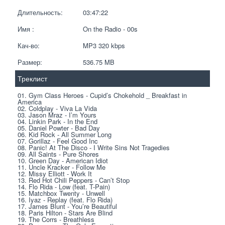
Длительность:
03:47:22
Имя :
On the Radio - 00s
Кач-во:
MP3 320 kbps  
Размер:
536.75 MB 
Треклист
01. Gym Class Heroes - Cupid’s Chokehold _ Breakfast in 
America 
02. Coldplay - Viva La Vida 
03. Jason Mraz - I’m Yours 
04. Linkin Park - In the End 
05. Daniel Powter - Bad Day 
06. Kid Rock - All Summer Long 
07. Gorillaz - Feel Good Inc 
08. Panic! At The Disco - I Write Sins Not Tragedies 
09. All Saints - Pure Shores 
10. Green Day - American Idiot 
11. Uncle Kracker - Follow Me 
12. Missy Elliott - Work It 
13. Red Hot Chili Peppers - Can’t Stop 
14. Flo Rida - Low (feat. T-Pain) 
15. Matchbox Twenty - Unwell 
16. Iyaz - Replay (feat. Flo Rida) 
17. James Blunt - You’re Beautiful 
18. Paris Hilton - Stars Are Blind 
19. The Corrs - Breathless 