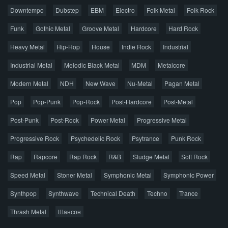
Главная
Поиск по сайту
Карта сайта
Downtempo
Dubstep
EBM
Electro
Folk Metal
Folk Rock
Правообладателям
Funk
Gothic Metal
Groove Metal
Hardcore
Hard Rock
Авторская песня
Альтернатива
Блюз
Электроника
Heavy Metal
Hip-Hop
House
Indie Rock
Industrial
Джаз
Метал
Поп
Рэп
Рок
Шансон
Industrial Metal
Melodic Black Metal
MDM
Metalcore
© 2026 AggroMusic.ORG
Modern Metal
Весь материал выложен для ознакомления, после
NDH
New Wave
Nu-Metal
Pagan Metal
прослушивания аудио рекомендуем приобрести
Pop
Pop-Punk
лицензионную копию.
Pop-Rock
Post-Hardcore
Post-Metal
Post-Punk
Post-Rock
Power Metal
Progressive Metal
Progressive Rock
Psychedelic Rock
Psytrance
Punk Rock
Rap
Rapcore
Rap Rock
R&B
Sludge Metal
Soft Rock
Speed Metal
Stoner Metal
Symphonic Metal
Symphonic Power
Synthpop
Synthwave
Technical Death
Techno
Trance
Thrash Metal
Шансон