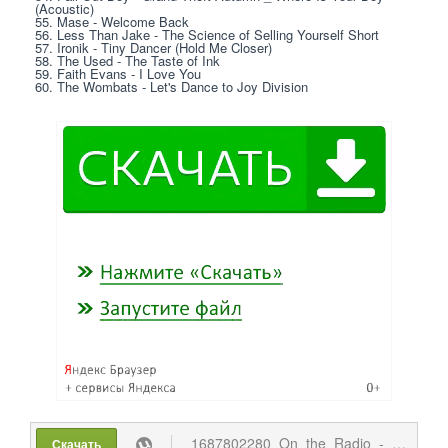
(Acoustic) 
55. Mase - Welcome Back 
56. Less Than Jake - The Science of Selling Yourself Short 
57. Ironik - Tiny Dancer (Hold Me Closer) 
58. The Used - The Taste of Ink 
59. Faith Evans - I Love You 
60. The Wombats - Let's Dance to Joy Division 
1687802280_On_the_Radio_-_00s_2023.torrent
Скачать