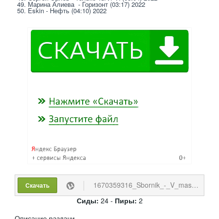
49. Марина Алиева  - Горизонт (03:17) 2022
50. Eskin - Нефть (04:10) 2022
1670359316_Sbornik_-_V_mashine_s_muzykoj_Vol.317_2022_MP3.torrent
Скачать
Сиды:
24 -
Пиры:
2
Описание раздачи