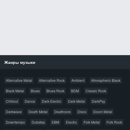
Жанры музыки
Новости
Alternative Metal
Alternative Rock
Ambient
Atmospheric Black
Новые раздачи
Все раздачи
Black Metal
Blues
Blues Rock
BDM
Classic Rock
Популярное за сутки
Chillout
Dance
Dark Electro
Dark Metal
DarkPsy
Darkwave
Death Metal
Deathcore
Disco
Doom Metal
Главная
Поиск по сайту
Карта сайта
Downtempo
Dubstep
EBM
Electro
Folk Metal
Folk Rock
Правообладателям