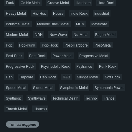
Funk
Gothic Metal
Groove Metal
Hardcore
Hard Rock
Авторская песня
Альтернатива
Блюз
Электроника
Heavy Metal
Hip-Hop
House
Indie Rock
Industrial
Джаз
Метал
Поп
Рэп
Рок
Шансон
Industrial Metal
Melodic Black Metal
MDM
Metalcore
© 2026 AggroMusic.ORG
Modern Metal
Весь материал выложен для ознакомления, после
NDH
New Wave
Nu-Metal
Pagan Metal
прослушивания аудио рекомендуем приобрести
Pop
Pop-Punk
лицензионную копию.
Pop-Rock
Post-Hardcore
Post-Metal
Post-Punk
Post-Rock
Power Metal
Progressive Metal
Progressive Rock
Psychedelic Rock
Psytrance
Punk Rock
Rap
Rapcore
Rap Rock
R&B
Sludge Metal
Soft Rock
Speed Metal
Stoner Metal
Symphonic Metal
Symphonic Power
Synthpop
Synthwave
Technical Death
Techno
Trance
Thrash Metal
Шансон
Топ за неделю