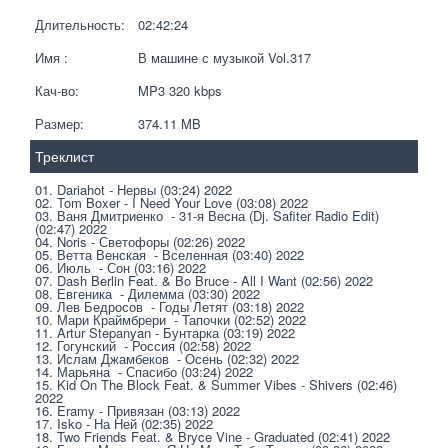
Длительность:
02:42:24
Имя :
В машине с музыкой Vol.317
Кач-во:
MP3 320 kbps  
Размер:
374.11 MB 
Треклист
01. Dariahot - Нервы (03:24) 2022
02. Tom Boxer - I Need Your Love (03:08) 2022
03. Ваня Дмитриенко  - 31-я Весна (Dj. Safiter Radio Edit) 
(02:47) 2022
04. Noris - Светофоры (02:26) 2022
05. Ветта Венская  - Вселенная (03:40) 2022
06. Июль  - Сон (03:16) 2022
07. Dash Berlin Feat. & Bo Bruce - All I Want (02:56) 2022
08. Евгеника  - Дилемма (03:30) 2022
09. Лев Бедросов  - Годы Летят (03:18) 2022
10. Мари Краймбрери  - Тапочки (02:52) 2022
11. Artur Stepanyan - Бунтарка (03:19) 2022
12. Гогунский  - Россия (02:58) 2022
13. Ислам Джамбеков  - Осень (02:32) 2022
14. Марьяна  - Спасибо (03:24) 2022
15. Kid On The Block Feat. & Summer Vibes - Shivers (02:46) 
2022
16. Eramy - Привязан (03:13) 2022
17. Isko - На Ней (02:35) 2022
18. Two Friends Feat. & Bryce Vine - Graduated (02:41) 2022