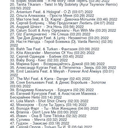
19. Борис Моисеев  - Я Не Могу Тебя Терять (03:36) 2022
20. Tanita Tikaram - Twist In My Sobriety (Ayur Tsyrenov Remix) 
(03:50) 2022
21. Arsenium Feat. & Holograf - O Zi (03:07) 2022
22. Ольга Алмазова  - Прости Меня (03:29) 2022
23. Max1one feat. & Dj. Kapral - Девочка-Мотылёк (03:46) 2022
24. Сергей Бобунец  - Мир Продолжает Любить (04:07) 2022
25. Андрей Шпехт  - Эта Ночь (03:56) 2022
26. Calum Scott & Anny Ogrezeanu - Run With Me (03:20) 2022
27. Glz (Галяцэнаген)  - Не Спеша (03:20) 2022
28. Три Дня Дождя Feat. & Lyriq - Незаметно (03:20) 2022
29. Настя Негода  - Герой Боевика (Dj. Varda Remix) (02:35) 
2022
30. Bahh Tee Feat. & Turken - Фантазия (03:09) 2022
31. Kita Alexander - Memories Of You (03:20) 2022
32. Сергей Одинцов  - Бабник (03:45) 2022
33. Baby Bong - Кекс (02:33) 2022
34. Марина Бриз  - Возвращайтесь Домой (03:38) 2022
35. Александр Курган Feat. & Пятилетка - Зверь (03:39) 2022
36. Emil Lassaria Feat. & Meyah - Forever And Always (03:01) 
2022
37. The Mvi Feat. & Karra - Danger (02:43) 2022
38. Соня Белькевич Feat. & Денис Воробьев - Золотом 
(03:00) 2022
39. Владимир Ковальчук  - Бродяга (02:29) 2022
40. Евгений Кунгуров Feat. & Анастасия Макеева - 
Бескрайнее Небо (03:14) 2022
41. Lola Marsh - Shot Shot Cherry (02:33) 2022
42. Монохром  - Если Ты Здесь (03:16) 2022
43. Володя Фарт  - Ты - Моя Женщина (04:00) 2022
44. Brianna - Don't Love Me (03:00) 2022
45. Йович  - Она В Топе Tiktoka (02:32) 2022
46. Сулима  - Мечта (03:32) 2022
47. Гудзон  - Закисаю (03:18) 2022
48. Сергей Орлов - Только Ты И  Я (05:04) 2022