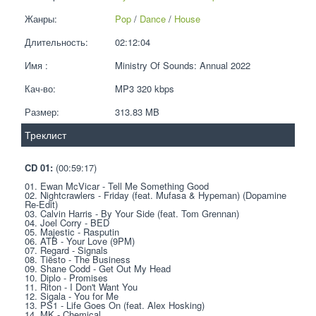
Жанры:
Pop
 / 
Dance
 / 
House
Длительность:
02:12:04
Имя :
Ministry Of Sounds: Annual 2022
Кач-во:
MP3 320 kbps  
Размер:
313.83 MB 
Треклист
CD 01:
 (00:59:17)
01. Ewan McVicar - Tell Me Something Good
02. Nightcrawlers - Friday (feat. Mufasa & Hypeman) (Dopamine 
Re-Edit)
03. Calvin Harris - By Your Side (feat. Tom Grennan)
04. Joel Corry - BED
05. Majestic - Rasputin
06. ATB - Your Love (9PM)
07. Regard - Signals
08. Tiësto - The Business
09. Shane Codd - Get Out My Head
10. Diplo - Promises
11. Riton - I Don't Want You
12. Sigala - You for Me
13. PS1 - Life Goes On (feat. Alex Hosking)
14. MK - Chemical