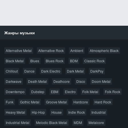
Жанры музыки
Новости
Alternative Metal
Alternative Rock
Ambient
Atmospheric Black
Новые раздачи
Все раздачи
Black Metal
Blues
Blues Rock
BDM
Classic Rock
Популярное за сутки
Chillout
Dance
Dark Electro
Dark Metal
DarkPsy
Darkwave
Death Metal
Deathcore
Disco
Doom Metal
Главная
Поиск по сайту
Карта сайта
Downtempo
Dubstep
EBM
Electro
Folk Metal
Folk Rock
Правообладателям
Funk
Gothic Metal
Groove Metal
Hardcore
Hard Rock
Авторская песня
Альтернатива
Блюз
Электроника
Heavy Metal
Hip-Hop
House
Indie Rock
Industrial
Джаз
Метал
Поп
Рэп
Рок
Шансон
Industrial Metal
Melodic Black Metal
MDM
Metalcore