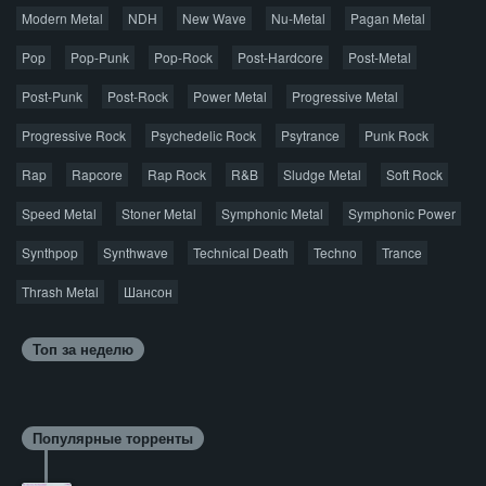
© 2026 AggroMusic.ORG
Modern Metal
Весь материал выложен для ознакомления, после
NDH
New Wave
Nu-Metal
Pagan Metal
прослушивания аудио рекомендуем приобрести
Pop
Pop-Punk
лицензионную копию.
Pop-Rock
Post-Hardcore
Post-Metal
Post-Punk
Post-Rock
Power Metal
Progressive Metal
Progressive Rock
Psychedelic Rock
Psytrance
Punk Rock
Rap
Rapcore
Rap Rock
R&B
Sludge Metal
Soft Rock
Speed Metal
Stoner Metal
Symphonic Metal
Symphonic Power
Synthpop
Synthwave
Technical Death
Techno
Trance
Thrash Metal
Шансон
Топ за неделю
Популярные торренты