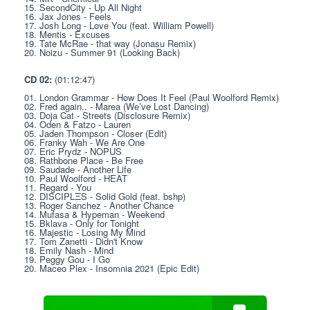
15. SecondCity - Up All Night
16. Jax Jones - Feels
17. Josh Long - Love You (feat. William Powell)
18. Mentis - Excuses
19. Tate McRae - that way (Jonasu Remix)
20. Noizu - Summer 91 (Looking Back)
CD 02:
 (01:12:47)
01. London Grammar - How Does It Feel (Paul Woolford Remix)
02. Fred again.. - Marea (We’ve Lost Dancing)
03. Doja Cat - Streets (Disclosure Remix)
04. Oden & Fatzo - Lauren
05. Jaden Thompson - Closer (Edit)
06. Franky Wah - We Are One
07. Eric Prydz - NOPUS
08. Rathbone Place - Be Free
09. Saudade - Another Life
10. Paul Woolford - HEAT
11. Regard - You
12. DISCIPLΞS - Solid Gold (feat. bshp)
13. Roger Sanchez - Another Chance
14. Mufasa & Hypeman - Weekend
15. Bklava - Only for Tonight
16. Majestic - Losing My Mind
17. Tom Zanetti - Didn't Know
18. Emily Nash - Mind
19. Peggy Gou - I Go
20. Maceo Plex - Insomnia 2021 (Epic Edit)