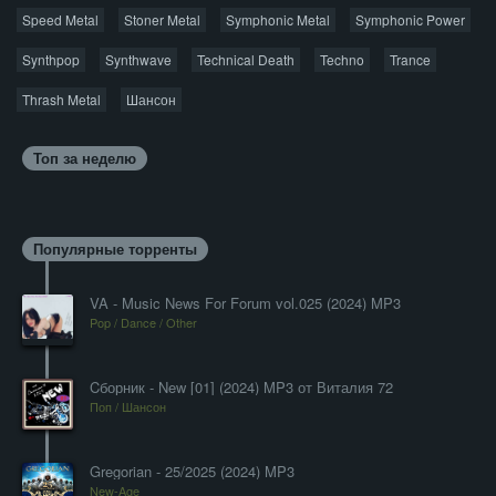
Speed Metal
Stoner Metal
Symphonic Metal
Symphonic Power
Synthpop
Synthwave
Technical Death
Techno
Trance
Thrash Metal
Шансон
Топ за неделю
Популярные торренты
VA - Music News For Forum vol.025 (2024) MP3
Pop / Dance / Other
Cборник - New [01] (2024) MP3 от Виталия 72
Поп / Шансон
Gregorian - 25/2025 (2024) MP3
New-Age