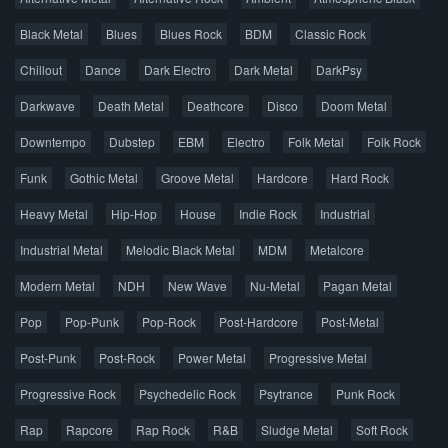
Новые раздачи
Все раздачи
Black Metal
Blues
Blues Rock
BDM
Classic Rock
Популярное за сутки
Chillout
Dance
Dark Electro
Dark Metal
DarkPsy
Darkwave
Death Metal
Deathcore
Disco
Doom Metal
Главная
Поиск по сайту
Карта сайта
Downtempo
Dubstep
EBM
Electro
Folk Metal
Folk Rock
Правообладателям
Funk
Gothic Metal
Groove Metal
Hardcore
Hard Rock
Авторская песня
Альтернатива
Блюз
Электроника
Heavy Metal
Hip-Hop
House
Indie Rock
Industrial
Джаз
Метал
Поп
Рэп
Рок
Шансон
Industrial Metal
Melodic Black Metal
MDM
Metalcore
© 2026 AggroMusic.ORG
Modern Metal
Весь материал выложен для ознакомления, после
NDH
New Wave
Nu-Metal
Pagan Metal
прослушивания аудио рекомендуем приобрести
Pop
Pop-Punk
лицензионную копию.
Pop-Rock
Post-Hardcore
Post-Metal
Post-Punk
Post-Rock
Power Metal
Progressive Metal
Progressive Rock
Psychedelic Rock
Psytrance
Punk Rock
Rap
Rapcore
Rap Rock
R&B
Sludge Metal
Soft Rock