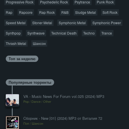
Progressive Rock
Psychedelic Rock
Psytrance
Punk Rock
Rap
Rapcore
Rap Rock
R&B
Sludge Metal
Soft Rock
Speed Metal
Stoner Metal
Symphonic Metal
Symphonic Power
Synthpop
Synthwave
Technical Death
Techno
Trance
Thrash Metal
Шансон
Топ за неделю
Популярные торренты
VA - Music News For Forum vol.025 (2024) MP3
Pop / Dance / Other
Cборник - New [01] (2024) MP3 от Виталия 72
Поп / Шансон