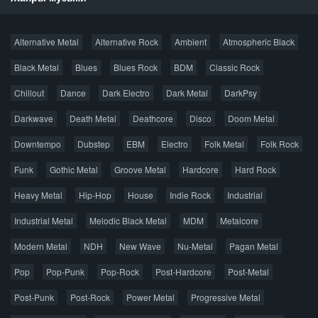
Новости
Alternative Metal
Alternative Rock
Ambient
Atmospheric Black
Новые раздачи
Все раздачи
Black Metal
Blues
Blues Rock
BDM
Classic Rock
Популярное за сутки
Chillout
Dance
Dark Electro
Dark Metal
DarkPsy
Darkwave
Death Metal
Deathcore
Disco
Doom Metal
Главная
Поиск по сайту
Карта сайта
Downtempo
Dubstep
EBM
Electro
Folk Metal
Folk Rock
Правообладателям
Funk
Gothic Metal
Groove Metal
Hardcore
Hard Rock
Авторская песня
Альтернатива
Блюз
Электроника
Heavy Metal
Hip-Hop
House
Indie Rock
Industrial
Джаз
Метал
Поп
Рэп
Рок
Шансон
Industrial Metal
Melodic Black Metal
MDM
Metalcore
© 2026 AggroMusic.ORG
Modern Metal
Весь материал выложен для ознакомления, после
NDH
New Wave
Nu-Metal
Pagan Metal
прослушивания аудио рекомендуем приобрести
Pop
Pop-Punk
лицензионную копию.
Pop-Rock
Post-Hardcore
Post-Metal
Post-Punk
Post-Rock
Power Metal
Progressive Metal