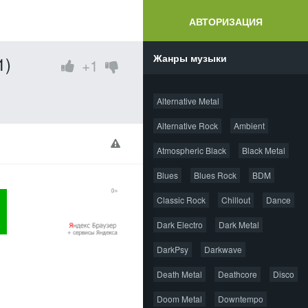
АВТОРИЗАЦИЯ
Жанры музыки
1)
+1
Alternative Metal
Alternative Rock
Ambient
Atmospheric Black
Black Metal
Blues
Blues Rock
BDM
Classic Rock
Chillout
Dance
Dark Electro
Dark Metal
DarkPsy
Darkwave
Death Metal
Deathcore
Disco
Doom Metal
Downtempo