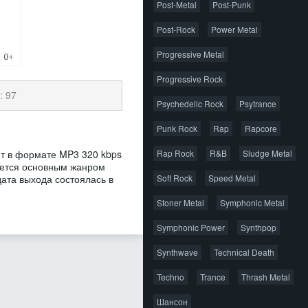
Post-Metal
Post-Punk
Post-Rock
Power Metal
Progressive Metal
Progressive Rock
: 97
Psychedelic Rock
Psytrance
Punk Rock
Rap
Rapcore
ент в формате MP3 320 kbps
Rap Rock
R&B
Sludge Metal
ляется основным жанром
 дата выхода состоялась в
Soft Rock
Speed Metal
Stoner Metal
Symphonic Metal
Symphonic Power
Synthpop
Synthwave
Technical Death
Techno
Trance
Thrash Metal
Шансон