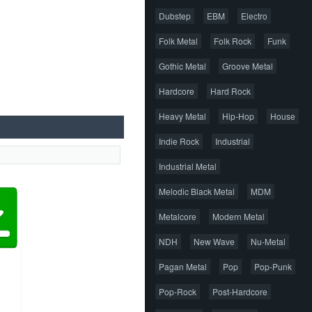
Dubstep
EBM
Electro
Folk Metal
Folk Rock
Funk
Gothic Metal
Groove Metal
Hardcore
Hard Rock
Heavy Metal
Hip-Hop
House
Indie Rock
Industrial
Industrial Metal
Melodic Black Metal
MDM
Metalcore
Modern Metal
NDH
New Wave
Nu-Metal
Pagan Metal
Pop
Pop-Punk
Pop-Rock
Post-Hardcore