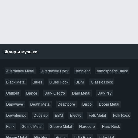
Жанры музыки
Новости
Alternative Metal
Alternative Rock
Ambient
Atmospheric Black
Новые раздачи
Все раздачи
Black Metal
Blues
Blues Rock
BDM
Classic Rock
Популярное за сутки
Chillout
Dance
Dark Electro
Dark Metal
DarkPsy
Darkwave
Death Metal
Deathcore
Disco
Doom Metal
Главная
Поиск по сайту
Карта сайта
Downtempo
Dubstep
EBM
Electro
Folk Metal
Folk Rock
Правообладателям
Funk
Gothic Metal
Groove Metal
Hardcore
Hard Rock
Авторская песня
Альтернатива
Блюз
Электроника
Heavy Metal
Hip-Hop
House
Indie Rock
Industrial