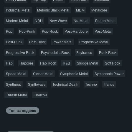
Джаз
Метал
Поп
Рэп
Рок
Шансон
Industrial Metal
Melodic Black Metal
MDM
Metalcore
© 2026 AggroMusic.ORG
Modern Metal
Весь материал выложен для ознакомления, после
NDH
New Wave
Nu-Metal
Pagan Metal
прослушивания аудио рекомендуем приобрести
Pop
Pop-Punk
лицензионную копию.
Pop-Rock
Post-Hardcore
Post-Metal
Post-Punk
Post-Rock
Power Metal
Progressive Metal
Progressive Rock
Psychedelic Rock
Psytrance
Punk Rock
Rap
Rapcore
Rap Rock
R&B
Sludge Metal
Soft Rock
Speed Metal
Stoner Metal
Symphonic Metal
Symphonic Power
Synthpop
Synthwave
Technical Death
Techno
Trance
Thrash Metal
Шансон
Топ за неделю