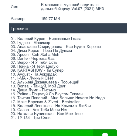
В машине с музыкой водителю 
Имя :
дальнобойщику Vol.07 (2021) MP3
Размер:
159.77 MB 
Треклист
01. Валерий Курас - Бирюзовые Глаза
02. Гудзон - Маникюр
03. Анастасия Спиридонова - Все Будет Хорошо
04. Дима Корсо - Пора По Душам
05. Арсен - Сeh Жaha Мeh
06. Dante - Чертова Лав
07. Serpo - Я У Тебя Есть
08. Нонна - Я Тебя Целую
09. KARTASHOW - Ты Супер
10. Avgust - На Аккордах
11. I-MA - Лунный Свет
12. Альбина Джанабаева - Пообещай
13. Bonsai - Танцуй, Мой Друг
14. Даша Луми - Письмо
15. Polina - Поцелуй Со Вкусом Текилы
16. Таисия Повалий - Мне Больше Ничего Не Надо
17. Макс Барских & Zivert - Bestseller
18. Валерий Леонтьев - На Крыльях Любви
19. Слава - Без Тебя Меня Нет
20. Наталья Бучинская - Все Мое Твое
21. ТУ-134 - Три Слов