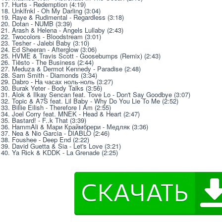
17. Hurts - Redemption (4:19)
18. Unklfnkl - Oh My Darling (3:04)
19. Raye & Rudimental - Regardless (3:18)
20. Dotan - NUMB (3:39)
21. Arash & Helena - Angels Lullaby (2:43)
22. Twocolors - Bloodstream (3:01)
23. Tesher - Jalebi Baby (3:10)
24. Ed Sheeran - Afterglow (3:06)
25. HVME & Travis Scott - Goosebumps (Remix) (2:43)
26. Tiësto - The Business (2:44)
27. Meduza & Dermot Kennedy - Paradise (2:48)
28. Sam Smith - Diamonds (3:34)
29. Dabro - На часах ноль-ноль (3:27)
30. Burak Yeter - Body Talks (3:56)
31. Alok & Ilkay Sencan feat. Tove Lo - Don't Say Goodbye (3:07)
32. Topic & A7S feat. Lil Baby - Why Do You Lie To Me (2:52)
33. Billie Eilish - Therefore I Am (2:55)
34. Joel Corry feat. MNEK - Head & Heart (2:47)
35. Bastard! - F..k That (3:39)
36. HammAli & Мари Краймбрери - Медляк (3:36)
37. Nea & Nio Garcia - DIABLO (2:46)
38. Foushee - Deep End (2:22)
39. David Guetta & Sia - Let's Love (3:21)
40. Ya Rick & KDDK - La Grenade (2:25)