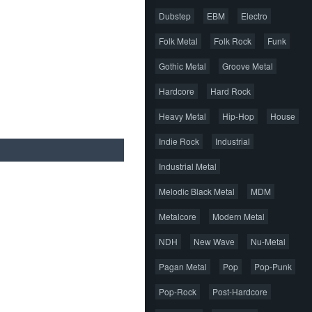
Dubstep
EBM
Electro
Folk Metal
Folk Rock
Funk
Gothic Metal
Groove Metal
Hardcore
Hard Rock
Heavy Metal
Hip-Hop
House
Indie Rock
Industrial
Industrial Metal
Melodic Black Metal
MDM
Metalcore
Modern Metal
NDH
New Wave
Nu-Metal
Pagan Metal
Pop
Pop-Punk
Pop-Rock
Post-Hardcore