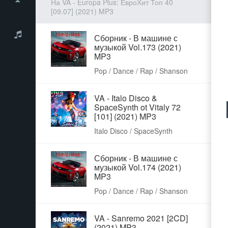
На VA - Europa Plus: ЕвроХит Топ 40
[09.07] (2021) MP3
Сборник - В машине с
музыкой Vol.173 (2021)
MP3
Pop / Dance / Rap / Shanson
VA - Italo Disco &
SpaceSynth ot Vitaly 72
[101] (2021) MP3
Italo Disco / SpaceSynth
Сборник - В машине с
музыкой Vol.174 (2021)
MP3
Pop / Dance / Rap / Shanson
VA - Sanremo 2021 [2CD]
(2021) MP3