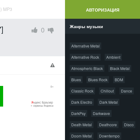
1) MP3
АВТОРИЗАЦИЯ
Жанры музыки
]
0
Alternative Metal
Alternative Rock
Ambient
Atmospheric Black
Black Metal
Blues
Blues Rock
BDM
Classic Rock
Chillout
Dance
Dark Electro
Dark Metal
DarkPsy
Darkwave
Death Metal
Deathcore
Disco
Doom Metal
Downtempo