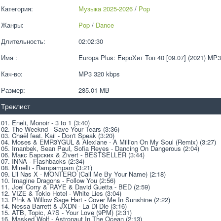
Категория:
Музыка 2025-2026
 / 
Pop
Жанры:
Pop
 / 
Dance
Длительность:
02:02:30
Имя :
Europa Plus: ЕвроХит Топ 40 [09.07] (2021) MP3
Кач-во:
MP3 320 kbps  
Размер:
285.01 MB 
Треклист
01. Eneli, Monoir - 3 to 1 (3:40)
02. The Weeknd - Save Your Tears (3:36)
03. Chaёl feat. Kaii - Don't Speak (3:20)
04. Moses & EMR3YGUL & Alexiane - A Million On My Soul (Remix) (3:27)
05. Imanbek, Sean Paul, Sofia Reyes - Dancing On Dangerous (2:04)
06. Макс Барских & Zivert - BESTSELLER (3:44)
07. INNA - Flashbacks (2:34)
08. Minelli - Rampampam (3:21)
09. Lil Nas X - MONTERO (Call Me By Your Name) (2:18)
10. Imagine Dragons - Follow You (2:56)
11. Joel Corry & RAYE & David Guetta - BED (2:59)
12. VIZE & Tokio Hotel - White Lies (3:04)
13. P!nk & Willow Sage Hart - Cover Me In Sunshine (2:22)
14. Nessa Barrett & JXDN - La Di Die (3:16)
15. ATB, Topic, A7S - Your Love (9PM) (2:31)
16. Masked Wolf - Astronaut In The Ocean (2:13)