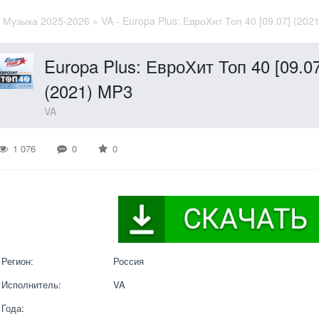
»
Музыка 2025-2026
» VA - Europa Plus: ЕвроХит Топ 40 [09.07] (202
Europa Plus: ЕвроХит Топ 40 [09.07
(2021) MP3
VA
1 076
0
0
Регион:
Россия
Исполнитель:
VA
Года: