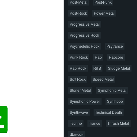
Post-Metal
Post-Punk
Post-Rock
Power Metal
Progressive Metal
Progressive Rock
Psychedelic Rock
Psytrance
Punk Rock
Rap
Rapcore
Rap Rock
R&B
Sludge Metal
Soft Rock
Speed Metal
Stoner Metal
Symphonic Metal
Symphonic Power
Synthpop
Synthwave
Technical Death
Techno
Trance
Thrash Metal
Шансон