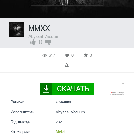
MMXX
Abyssal Vacuum
0
617
0
0
Регион:
Франция
Исполнитель:
Abyssal Vacuum
Год выхода:
2021
Категория:
Metal