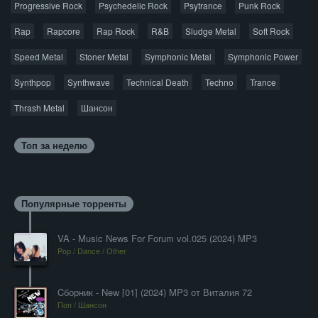
Progressive Rock
Psychedelic Rock
Psytrance
Punk Rock
Rap
Rapcore
Rap Rock
R&B
Sludge Metal
Soft Rock
Speed Metal
Stoner Metal
Symphonic Metal
Symphonic Power
Synthpop
Synthwave
Technical Death
Techno
Trance
Thrash Metal
Шансон
Топ за неделю
Популярные торренты
VA - Music News For Forum vol.025 (2024) MP3
Pop / Dance / Other
Cборник - New [01] (2024) MP3 от Виталия 72
Поп / Шансон