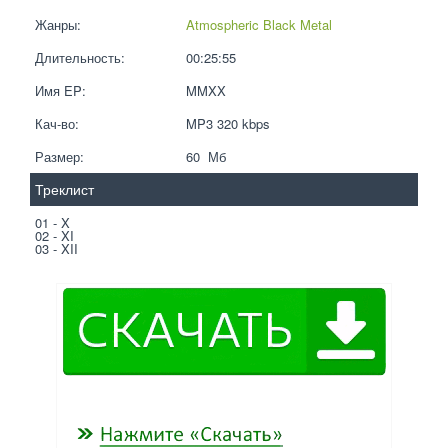
Жанры:
Atmospheric Black Metal
Длительность:
00:25:55
Имя EP:
MMXX
Кач-во:
MP3 320 kbps  
Размер:
60  Мб
Треклист
01 - X
02 - XI
03 - XII