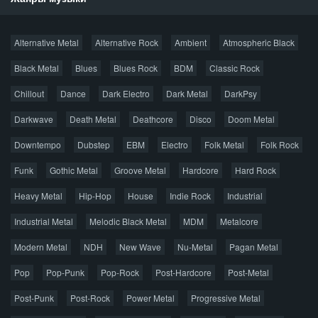
Новости
Alternative Metal
Alternative Rock
Ambient
Atmospheric Black
Новые раздачи
Все раздачи
Black Metal
Blues
Blues Rock
BDM
Classic Rock
Популярное за сутки
Chillout
Dance
Dark Electro
Dark Metal
DarkPsy
Darkwave
Death Metal
Deathcore
Disco
Doom Metal
Главная
Поиск по сайту
Карта сайта
Downtempo
Dubstep
EBM
Electro
Folk Metal
Folk Rock
Правообладателям
Funk
Gothic Metal
Groove Metal
Hardcore
Hard Rock
Авторская песня
Альтернатива
Блюз
Электроника
Heavy Metal
Hip-Hop
House
Indie Rock
Industrial
Джаз
Метал
Поп
Рэп
Рок
Шансон
Industrial Metal
Melodic Black Metal
MDM
Metalcore
© 2026 AggroMusic.ORG
Modern Metal
Весь материал выложен для ознакомления, после
NDH
New Wave
Nu-Metal
Pagan Metal
прослушивания аудио рекомендуем приобрести
Pop
Pop-Punk
лицензионную копию.
Pop-Rock
Post-Hardcore
Post-Metal
Post-Punk
Post-Rock
Power Metal
Progressive Metal